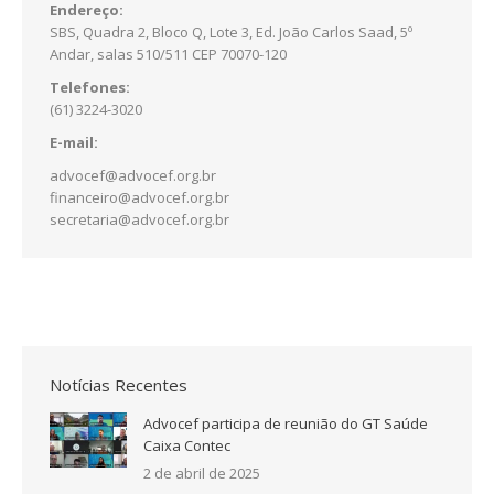
Endereço:
SBS, Quadra 2, Bloco Q, Lote 3, Ed. João Carlos Saad, 5º
Andar, salas 510/511 CEP 70070-120
Telefones:
(61) 3224-3020
E-mail:
advocef@advocef.org.br
financeiro@advocef.org.br
secretaria@advocef.org.br
Notícias Recentes
Advocef participa de reunião do GT Saúde
Caixa Contec
2 de abril de 2025