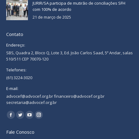
JURIR/SA participa de mutirão de conciliações SFH
com 100% de acordo
21 de março de 2025
Contato
Endereço:
SBS, Quadra 2, Bloco Q, Lote 3, Ed. João Carlos Saad, 5º Andar, salas
510/511 CEP 70070-120
Telefones:
(61) 3224-3020
E-mail:
advocef@advocef.org.br financeiro@advocef.org.br
secretaria@advocef.org.br
Encontre-nos em:
Facebook
Twitter
YouTube
Instagram
page
page
page
page
Fale Conosco
opens
opens
opens
opens