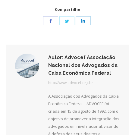
Compartilhe
Share
Share
Share
on
on
on
Facebook
Twitter
LinkedIn
Autor:
Advocef Associação
Nacional dos Advogados da
Caixa Econômica Federal
http://www.advocef.org.br
A Associação dos Advogados da Caixa
Econômica Federal – ADVOCEF foi
criada em 15 de agosto de 1992, com o
objetivo de promover a integração dos
advogados em nível nacional, visando
à defesa dos seus direitos e