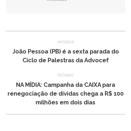
Navegação
ANTERIOR
de
João Pessoa (PB) é a sexta parada do
Post
Ciclo de Palestras da Advocef
post:
anterior:
PRÓXIMO
NA MÍDIA: Campanha da CAIXA para
Próximo
renegociação de dívidas chega a R$ 100
post:
milhões em dois dias