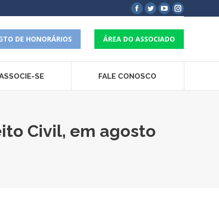
Facebook
Twitter
YouTube
Instagram
page
page
page
page
opens
opens
opens
opens
GTO DE HONORÁRIOS
ÁREA DO ASSOCIADO
in
in
in
in
new
new
new
new
window
window
window
window
ASSOCIE-SE
FALE CONOSCO
ito Civil, em agosto