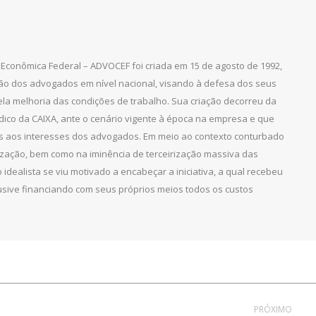
Econômica Federal – ADVOCEF foi criada em 15 de agosto de 1992,
ção dos advogados em nível nacional, visando à defesa dos seus
pela melhoria das condições de trabalho. Sua criação decorreu da
dico da CAIXA, ante o cenário vigente à época na empresa e que
as aos interesses dos advogados. Em meio ao contexto conturbado
ização, bem como na iminência de terceirização massiva das
 idealista se viu motivado a encabeçar a iniciativa, a qual recebeu
clusive financiando com seus próprios meios todos os custos
PRÓXIMO