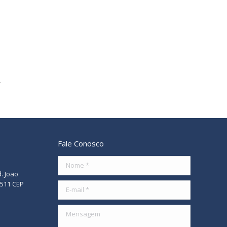
Fale Conosco
Nome *
d. João
/511 CEP
E-mail *
Mensagem