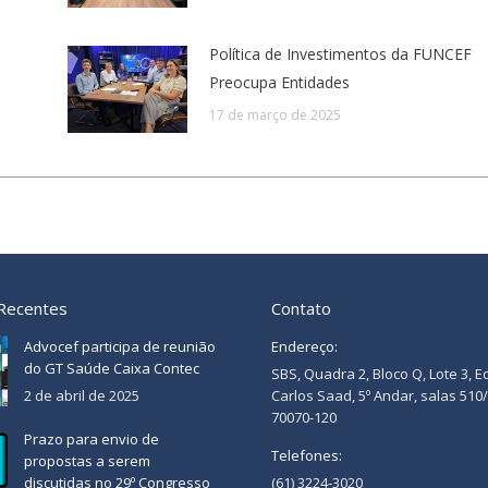
Política de Investimentos da FUNCEF
Preocupa Entidades
17 de março de 2025
 Recentes
Contato
Advocef participa de reunião
Endereço:
do GT Saúde Caixa Contec
SBS, Quadra 2, Bloco Q, Lote 3, E
2 de abril de 2025
Carlos Saad, 5º Andar, salas 510
70070-120
Prazo para envio de
Telefones:
propostas a serem
discutidas no 29º Congresso
(61) 3224-3020