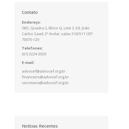
Contato
Endereço:
SBS, Quadra 2, Bloco Q, Lote 3, Ed. João
Carlos Saad, 5º Andar, salas 510/511 CEP
70070-120
Telefones:
(61) 3224-3020
E-mail:
advocef@advocef.org.br
financeiro@advocef.org.br
secretaria@advocef.org.br
Notícias Recentes