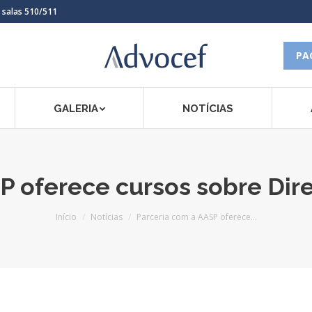
, salas 510/511
PA
GALERIA
NOTÍCIAS
 oferece cursos sobre Dire
Você está aqui:
Início
Notícias
Parceria com a AASP oferece…