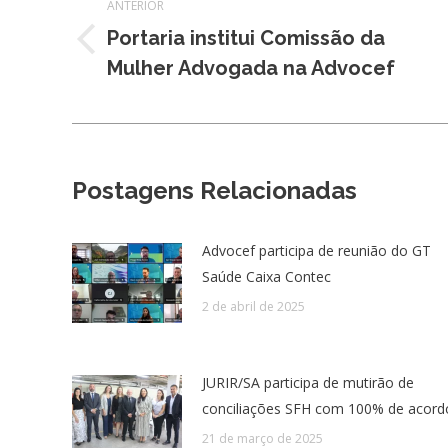
ANTERIOR
de
Portaria institui Comissão da
Post
post:
Mulher Advogada na Advocef
anterior:
Postagens Relacionadas
Advocef participa de reunião do GT
Saúde Caixa Contec
2 de abril de 2025
JURIR/SA participa de mutirão de
conciliações SFH com 100% de acord
21 de março de 2025