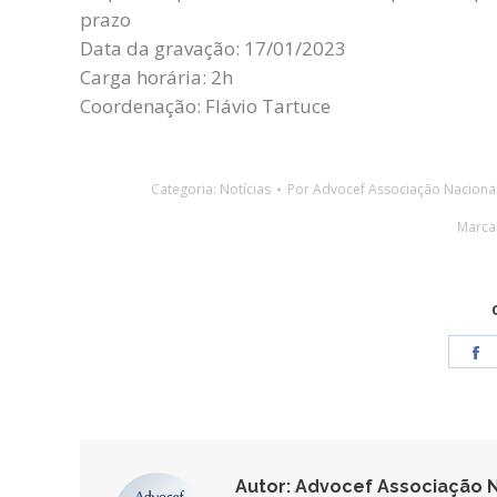
prazo
Data da gravação: 17/01/2023
Carga horária: 2h
Coordenação: Flávio Tartuce
Categoria:
Notícias
Por
Advocef Associação Naciona
Marca
S
o
F
Autor:
Advocef Associação N