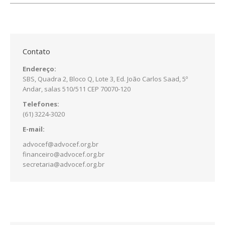
Contato
Endereço:
SBS, Quadra 2, Bloco Q, Lote 3, Ed. João Carlos Saad, 5º
Andar, salas 510/511 CEP 70070-120
Telefones:
(61) 3224-3020
E-mail:
advocef@advocef.org.br
financeiro@advocef.org.br
secretaria@advocef.org.br