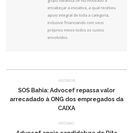
grupo idealista se viu motivado a
encabeçar a iniciativa, a qual recebeu
apoio integral de toda a categoria,
inclusive financiando com seus
próprios meios todos os custos
envolvidos.
Navegação
ANTERIOR
de
SOS Bahia: Advocef repassa valor
Post
arrecadado à ONG dos empregados da
post:
anterior:
CAIXA
PRÓXIMO