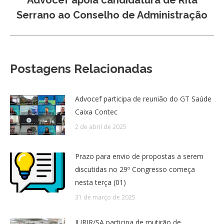
Advocef apoia candidatura de Rita
Próximo
Serrano ao Conselho de Administração
post:
Postagens Relacionadas
Advocef participa de reunião do GT Saúde
Caixa Contec
2 de abril de 2025
Prazo para envio de propostas a serem
discutidas no 29º Congresso começa
nesta terça (01)
31 de março de 2025
JURIR/SA participa de mutirão de