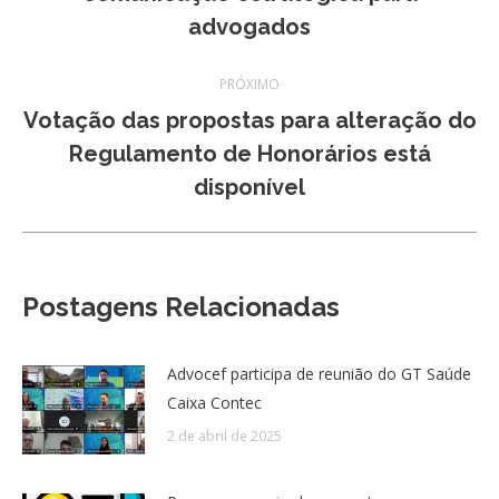
post:
anterior:
advogados
PRÓXIMO
Votação das propostas para alteração do
Próximo
Regulamento de Honorários está
post:
disponível
Postagens Relacionadas
Advocef participa de reunião do GT Saúde
Caixa Contec
2 de abril de 2025