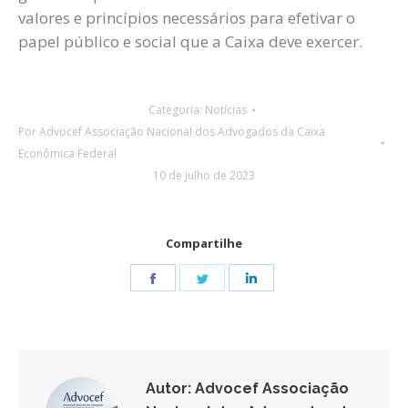
valores e princípios necessários para efetivar o
papel público e social que a Caixa deve exercer.
Categoria:
Notícias
Por
Advocef Associação Nacional dos Advogados da Caixa
Econômica Federal
10 de julho de 2023
Compartilhe
Share
Share
Share
on
on
on
Facebook
Twitter
LinkedIn
Autor:
Advocef Associação