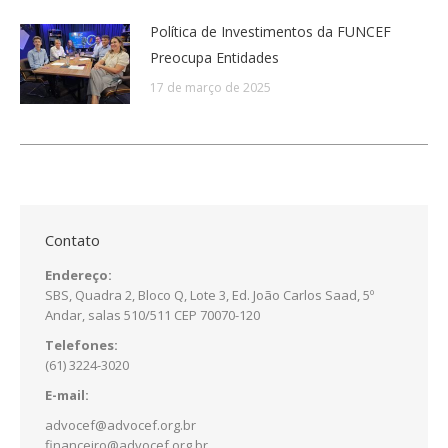
Política de Investimentos da FUNCEF
Preocupa Entidades
17 de março de 2025
Contato
Endereço:
SBS, Quadra 2, Bloco Q, Lote 3, Ed. João Carlos Saad, 5º
Andar, salas 510/511 CEP 70070-120
Telefones:
(61) 3224-3020
E-mail:
advocef@advocef.org.br
financeiro@advocef.org.br