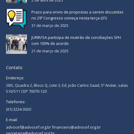
Prazo para envio de propostas a serem discutidas
no 29º Congresso começa nesta terça (01)
31 de março de 2025
JURIR/SA participa de mutirão de conciliações SFH
com 100% de acordo
21 de março de 2025
Contato
Endereço:
SBS, Quadra 2, Bloco Q, Lote 3, Ed. João Carlos Saad, 5º Andar, salas
510/511 CEP 70070-120
Telefones:
(61) 3224-3020
E-mail:
advocef@advocef.org.br financeiro@advocef.org.br
secretaria@advocef.org.br