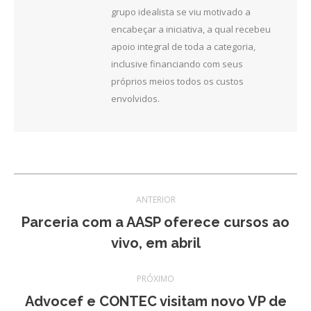
grupo idealista se viu motivado a
encabeçar a iniciativa, a qual recebeu
apoio integral de toda a categoria,
inclusive financiando com seus
próprios meios todos os custos
envolvidos.
Navegação
ANTERIOR
de
Parceria com a AASP oferece cursos ao
Post
vivo, em abril
post:
anterior:
PRÓXIMO
Advocef e CONTEC visitam novo VP de
Próximo