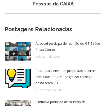
Pessoas da CAIXA
post:
Postagens Relacionadas
Advocef participa de reunião do GT Saúde
Caixa Contec
2 de abril de 2025
Prazo para envio de propostas a serem
discutidas no 29º Congresso começa
nesta terça (01)
31 de março de 2025
JURIR/SA participa de mutirão de