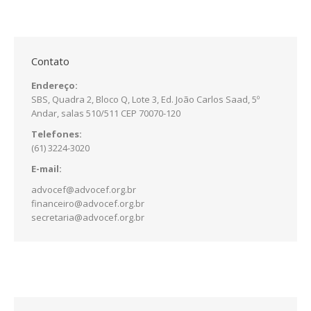
Contato
Endereço:
SBS, Quadra 2, Bloco Q, Lote 3, Ed. João Carlos Saad, 5º
Andar, salas 510/511 CEP 70070-120
Telefones:
(61) 3224-3020
E-mail:
advocef@advocef.org.br
financeiro@advocef.org.br
secretaria@advocef.org.br