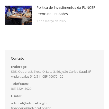
Política de Investimentos da FUNCEF
Preocupa Entidades
17 de março de 2025
Contato
Endereço:
SBS, Quadra 2, Bloco Q, Lote 3, Ed. João Carlos Saad, 5º
Andar, salas 510/511 CEP 70070-120
Telefones:
(61) 3224-3020
E-mail:
advocef@advocef.org.br
financeiro@advocef.org.br