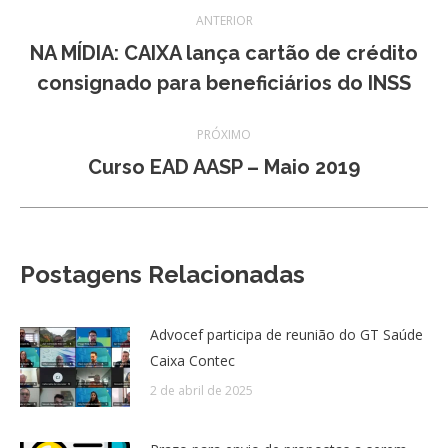
Navegação
ANTERIOR
de
NA MÍDIA: CAIXA lança cartão de crédito
Post
consignado para beneficiários do INSS
post:
anterior:
PRÓXIMO
Próximo
Curso EAD AASP – Maio 2019
post:
Postagens Relacionadas
Advocef participa de reunião do GT Saúde
Caixa Contec
2 de abril de 2025