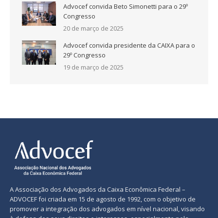
Advocef convida Beto Simonetti para o 29º
Congresso
20 de março de 2025
Advocef convida presidente da CAIXA para o
29º Congresso
19 de março de 2025
A Associação dos Advogados da Caixa Econômica Federal –
ADVOCEF foi criada em 15 de agosto de 1992, com o objetivo de
promover a integração dos advogados em nível nacional, visando