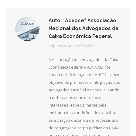
Facebook
Twitter
LinkedIn
Autor:
Advocef Associação
Nacional dos Advogados da
Caixa Econômica Federal
http://www.advocef.org.br
A Associação dos Advogados da Caixa
Econômica Federal – ADVOCEF foi
criada em 15 de agosto de 1992, com o
objetivo de promover a integração dos
advogados em nível nacional, visando
à defesa dos seus direitos e
interesses, especialmente pela
melhoria das condições de trabalho.
Sua criação decorreu da necessidade
de congregar o corpo jurídico da CAIXA,
ante o cenário vigente à época na