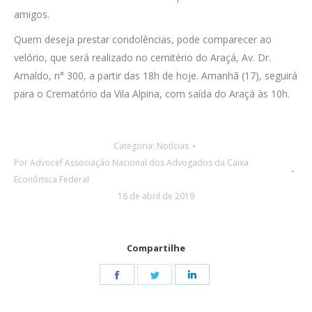
amigos.
Quem deseja prestar condolências, pode comparecer ao
velório, que será realizado no cemitério do Araçá, Av. Dr.
Arnaldo, n° 300, a partir das 18h de hoje. Amanhã (17), seguirá
para o Crematório da Vila Alpina, com saída do Araçá às 10h.
Categoria:
Notícias
Por
Advocef Associação Nacional dos Advogados da Caixa
Econômica Federal
16 de abril de 2019
Compartilhe
Share
Share
Share
on
on
on