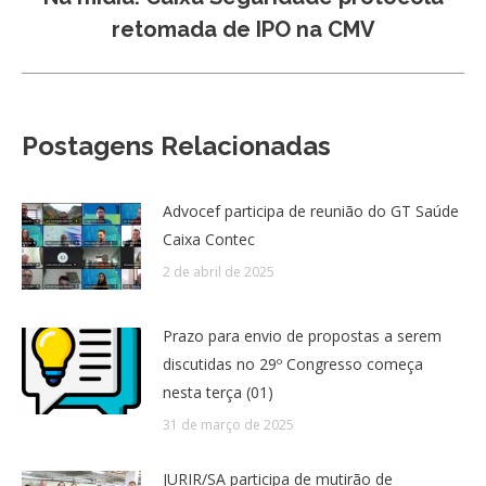
Próximo
retomada de IPO na CMV
post:
Postagens Relacionadas
Advocef participa de reunião do GT Saúde
Caixa Contec
2 de abril de 2025
Prazo para envio de propostas a serem
discutidas no 29º Congresso começa
nesta terça (01)
31 de março de 2025
JURIR/SA participa de mutirão de