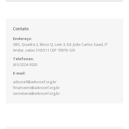
Contato
Endereço:
SBS, Quadra 2, Bloco Q, Lote 3, Ed. João Carlos Saad, 5º
Andar, salas 510/511 CEP 70070-120
Telefones:
(61) 3224-3020
E-mail:
advocef@advocef.org.br
financeiro@advocef.org.br
secretaria@advocef.org.br