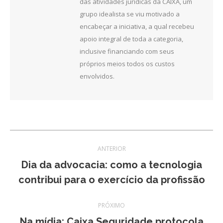
das atividades jurídicas da CAIXA, um
grupo idealista se viu motivado a
encabeçar a iniciativa, a qual recebeu
apoio integral de toda a categoria,
inclusive financiando com seus
próprios meios todos os custos
envolvidos.
Navegação
ANTERIOR
de
Dia da advocacia: como a tecnologia
Post
contribui para o exercício da profissão
post:
anterior:
PRÓXIMO
Na mídia: Caixa Seguridade protocola