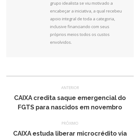
grupo idealista se viu motivado a
encabeçar a iniciativa, a qual recebeu
apoio integral de toda a categoria,
inclusive financiando com seus
próprios meios todos os custos
envolvidos.
Navegação
ANTERIOR
de
CAIXA credita saque emergencial do
Post
FGTS para nascidos em novembro
post:
anterior:
PRÓXIMO
CAIXA estuda liberar microcrédito via
Próximo