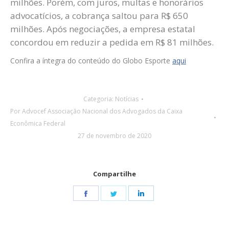
milhões. Porém, com juros, multas e honorários
advocatícios, a cobrança saltou para R$ 650
milhões. Após negociações, a empresa estatal
concordou em reduzir a pedida em R$ 81 milhões.
Confira a íntegra do conteúdo do Globo Esporte
aqui
Categoria:
Notícias
Por
Advocef Associação Nacional dos Advogados da Caixa
Econômica Federal
27 de novembro de 2020
Compartilhe
Share
Share
Share
on
on
on
Facebook
Twitter
LinkedIn