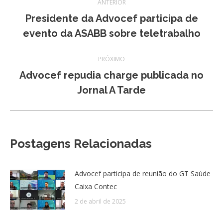
ANTERIOR
de
Presidente da Advocef participa de
Post
evento da ASABB sobre teletrabalho
post:
anterior:
PRÓXIMO
Advocef repudia charge publicada no
Próximo
Jornal A Tarde
post:
Postagens Relacionadas
Advocef participa de reunião do GT Saúde
Caixa Contec
2 de abril de 2025