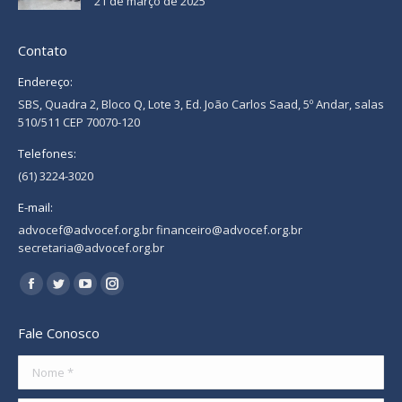
21 de março de 2025
Contato
Endereço:
SBS, Quadra 2, Bloco Q, Lote 3, Ed. João Carlos Saad, 5º Andar, salas
510/511 CEP 70070-120
Telefones:
(61) 3224-3020
E-mail:
advocef@advocef.org.br financeiro@advocef.org.br
secretaria@advocef.org.br
Encontre-nos em:
Facebook
Twitter
YouTube
Instagram
page
page
page
page
Fale Conosco
opens
opens
opens
opens
in
in
in
in
Nome *
new
new
new
new