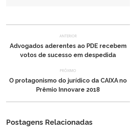
Navegação
ANTERIOR
de
Advogados aderentes ao PDE recebem
Post
votos de sucesso em despedida
post:
anterior:
PRÓXIMO
O protagonismo do jurídico da CAIXA no
Próximo
Prêmio Innovare 2018
post:
Postagens Relacionadas