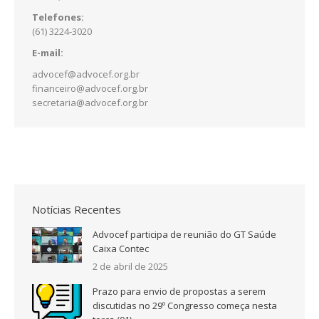
Telefones:
(61) 3224-3020
E-mail:
advocef@advocef.org.br
financeiro@advocef.org.br
secretaria@advocef.org.br
Notícias Recentes
Advocef participa de reunião do GT Saúde
Caixa Contec
2 de abril de 2025
Prazo para envio de propostas a serem
discutidas no 29º Congresso começa nesta