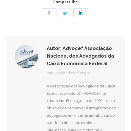
Compartilhe
Share
Share
Share
on
on
on
Facebook
Twitter
LinkedIn
Autor:
Advocef Associação
Nacional dos Advogados da
Caixa Econômica Federal
http://www.advocef.org.br
A Associação dos Advogados da Caixa
Econômica Federal – ADVOCEF foi
criada em 15 de agosto de 1992, com o
objetivo de promover a integração dos
advogados em nível nacional, visando
à defesa dos seus direitos e
interesses, especialmente pela