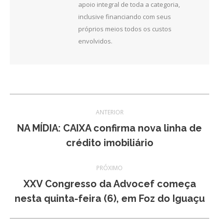
apoio integral de toda a categoria,
inclusive financiando com seus
próprios meios todos os custos
envolvidos.
Navegação
ANTERIOR
de
NA MÍDIA: CAIXA confirma nova linha de
Post
crédito imobiliário
post:
anterior:
PRÓXIMO
XXV Congresso da Advocef começa
Próximo
nesta quinta-feira (6), em Foz do Iguaçu
post: