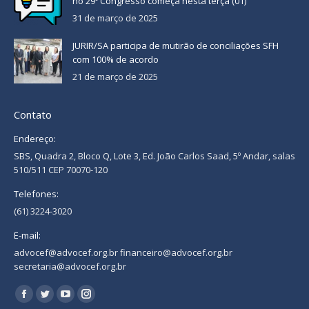
no 29º Congresso começa nesta terça (01)
31 de março de 2025
JURIR/SA participa de mutirão de conciliações SFH
com 100% de acordo
21 de março de 2025
Contato
Endereço:
SBS, Quadra 2, Bloco Q, Lote 3, Ed. João Carlos Saad, 5º Andar, salas
510/511 CEP 70070-120
Telefones:
(61) 3224-3020
E-mail:
advocef@advocef.org.br financeiro@advocef.org.br
secretaria@advocef.org.br
Encontre-nos em:
Facebook
Twitter
YouTube
Instagram