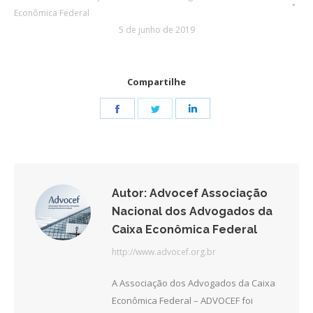
Econômica Federal
5 de junho de 2019
Compartilhe
Share
Share
Share
on
on
on
Facebook
Twitter
LinkedIn
Autor:
Advocef Associação
Nacional dos Advogados da
Caixa Econômica Federal
http://www.advocef.org.br
A Associação dos Advogados da Caixa
Econômica Federal – ADVOCEF foi