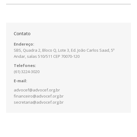
Contato
Endereço:
SBS, Quadra 2, Bloco Q, Lote 3, Ed. João Carlos Saad, 5º
Andar, salas 510/511 CEP 70070-120
Telefones:
(61) 3224-3020
E-mail:
advocef@advocef.org.br
financeiro@advocef.org.br
secretaria@advocef.org.br