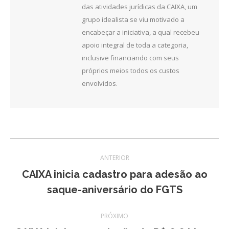
das atividades jurídicas da CAIXA, um
grupo idealista se viu motivado a
encabeçar a iniciativa, a qual recebeu
apoio integral de toda a categoria,
inclusive financiando com seus
próprios meios todos os custos
envolvidos.
Navegação
ANTERIOR
de
CAIXA inicia cadastro para adesão ao
Post
saque-aniversário do FGTS
post:
anterior:
PRÓXIMO