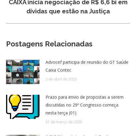
CAIXA inicia negociação de R$ 6,6 bi em
Próximo
dívidas que estão na Justiça
post:
Postagens Relacionadas
Advocef participa de reunião do GT Saúde
Caixa Contec
2 de abril de 2025
Prazo para envio de propostas a serem
discutidas no 29º Congresso começa
nesta terça (01)
31 de março de 2025