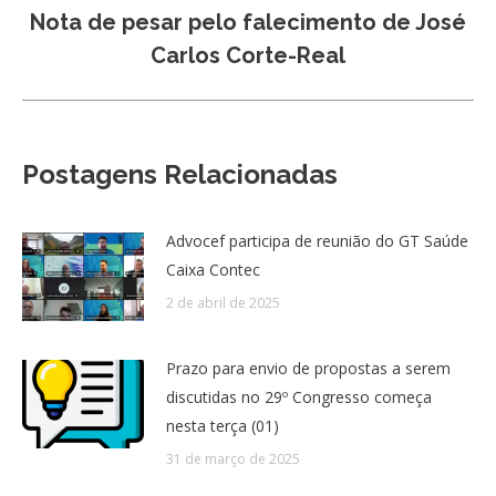
Nota de pesar pelo falecimento de José
Próximo
Carlos Corte-Real
post:
Postagens Relacionadas
Advocef participa de reunião do GT Saúde
Caixa Contec
2 de abril de 2025
Prazo para envio de propostas a serem
discutidas no 29º Congresso começa
nesta terça (01)
31 de março de 2025