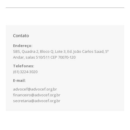
Contato
Endereço:
SBS, Quadra 2, Bloco Q, Lote 3, Ed. João Carlos Saad, 5º
Andar, salas 510/511 CEP 70070-120
Telefones:
(61) 3224-3020
E-mail:
advocef@advocef.org.br
financeiro@advocef.org.br
secretaria@advocef.org.br