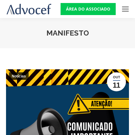
ÁREA DO ASSOCIADO
MANIFESTO
Você está aqui:
Notícias
OUT
11