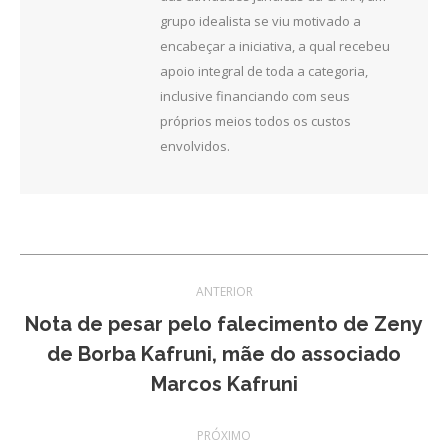
grupo idealista se viu motivado a
encabeçar a iniciativa, a qual recebeu
apoio integral de toda a categoria,
inclusive financiando com seus
próprios meios todos os custos
envolvidos.
Navegação
ANTERIOR
de
Nota de pesar pelo falecimento de Zeny
Post
de Borba Kafruni, mãe do associado
post:
anterior:
Marcos Kafruni
PRÓXIMO