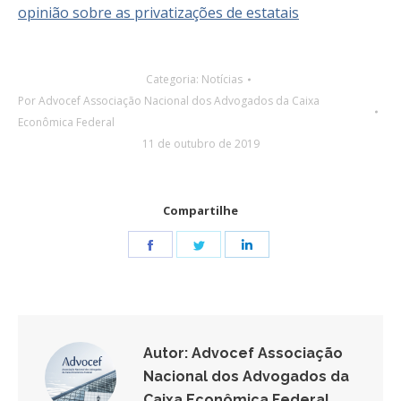
opinião sobre as privatizações de estatais
Categoria:
Notícias
Por
Advocef Associação Nacional dos Advogados da Caixa
Econômica Federal
11 de outubro de 2019
Compartilhe
Share
Share
Share
on
on
on
Facebook
Twitter
LinkedIn
Autor:
Advocef Associação
Nacional dos Advogados da
Caixa Econômica Federal