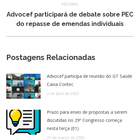
PRÓXIMO
Advocef participará de debate sobre PEC
Próximo
do repasse de emendas individuais
post:
Postagens Relacionadas
Advocef participa de reunião do GT Saúde
Caixa Contec
2 de abril de 2025
Prazo para envio de propostas a serem
discutidas no 29º Congresso começa
nesta terça (01)
31 de março de 2025