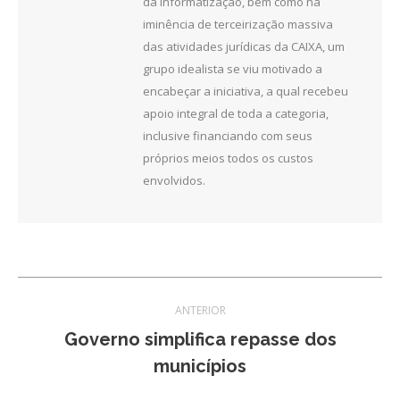
da informatização, bem como na
iminência de terceirização massiva
das atividades jurídicas da CAIXA, um
grupo idealista se viu motivado a
encabeçar a iniciativa, a qual recebeu
apoio integral de toda a categoria,
inclusive financiando com seus
próprios meios todos os custos
envolvidos.
Navegação
ANTERIOR
de
Governo simplifica repasse dos
Post
municípios
post:
anterior: