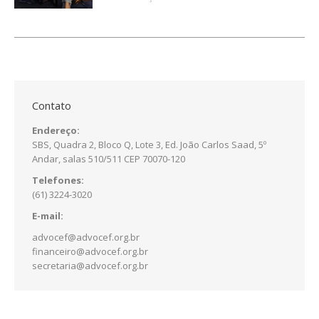
Contato
Endereço:
SBS, Quadra 2, Bloco Q, Lote 3, Ed. João Carlos Saad, 5º
Andar, salas 510/511 CEP 70070-120
Telefones:
(61) 3224-3020
E-mail:
advocef@advocef.org.br
financeiro@advocef.org.br
secretaria@advocef.org.br