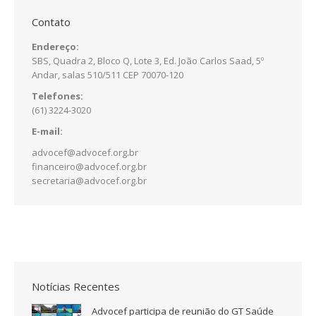
Contato
Endereço:
SBS, Quadra 2, Bloco Q, Lote 3, Ed. João Carlos Saad, 5º
Andar, salas 510/511 CEP 70070-120
Telefones:
(61) 3224-3020
E-mail:
advocef@advocef.org.br
financeiro@advocef.org.br
secretaria@advocef.org.br
Notícias Recentes
Advocef participa de reunião do GT Saúde