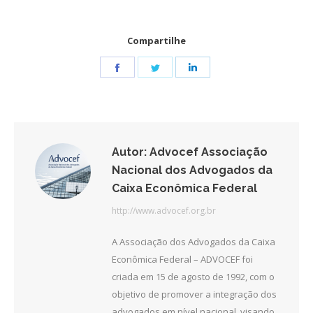
Compartilhe
Share
Share
Share
on
on
on
Facebook
Twitter
LinkedIn
Autor:
Advocef Associação
Nacional dos Advogados da
Caixa Econômica Federal
http://www.advocef.org.br
A Associação dos Advogados da Caixa
Econômica Federal – ADVOCEF foi
criada em 15 de agosto de 1992, com o
objetivo de promover a integração dos
advogados em nível nacional, visando