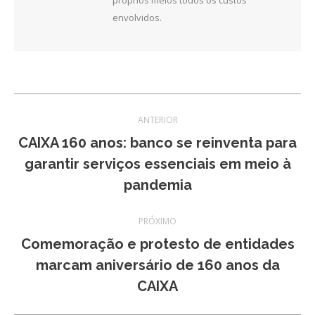
próprios meios todos os custos
envolvidos.
Navegação
ANTERIOR
de
CAIXA 160 anos: banco se reinventa para
Post
garantir serviços essenciais em meio à
post:
anterior:
pandemia
PRÓXIMO
Comemoração e protesto de entidades
Próximo
marcam aniversário de 160 anos da
post:
CAIXA