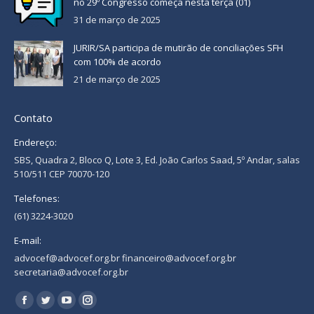
no 29º Congresso começa nesta terça (01)
31 de março de 2025
JURIR/SA participa de mutirão de conciliações SFH
com 100% de acordo
21 de março de 2025
Contato
Endereço:
SBS, Quadra 2, Bloco Q, Lote 3, Ed. João Carlos Saad, 5º Andar, salas
510/511 CEP 70070-120
Telefones:
(61) 3224-3020
E-mail:
advocef@advocef.org.br financeiro@advocef.org.br
secretaria@advocef.org.br
Encontre-nos em:
Facebook
Twitter
YouTube
Instagram