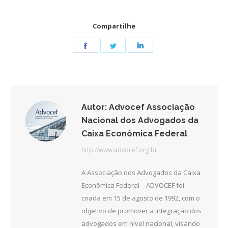
Compartilhe
Share
Share
Share
on
on
on
Facebook
Twitter
LinkedIn
Autor:
Advocef Associação
Nacional dos Advogados da
Caixa Econômica Federal
http://www.advocef.org.br
A Associação dos Advogados da Caixa
Econômica Federal – ADVOCEF foi
criada em 15 de agosto de 1992, com o
objetivo de promover a integração dos
advogados em nível nacional, visando