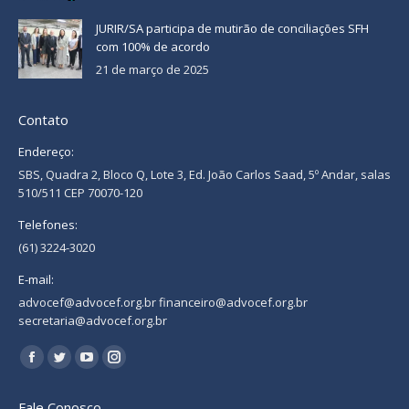
JURIR/SA participa de mutirão de conciliações SFH
com 100% de acordo
21 de março de 2025
Contato
Endereço:
SBS, Quadra 2, Bloco Q, Lote 3, Ed. João Carlos Saad, 5º Andar, salas
510/511 CEP 70070-120
Telefones:
(61) 3224-3020
E-mail:
advocef@advocef.org.br financeiro@advocef.org.br
secretaria@advocef.org.br
Encontre-nos em:
Facebook
Twitter
YouTube
Instagram
page
page
page
page
Fale Conosco