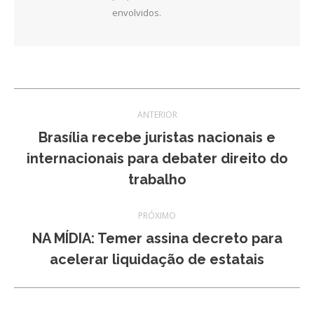
envolvidos.
Navegação
ANTERIOR
de
Brasília recebe juristas nacionais e
Post
internacionais para debater direito do
post:
anterior:
trabalho
PRÓXIMO
NA MÍDIA: Temer assina decreto para
Próximo
acelerar liquidação de estatais
post: