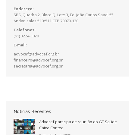
Endereço:
SBS, Quadra 2, Bloco Q, Lote 3, Ed. João Carlos Saad, 5º
Andar, salas 510/511 CEP 70070-120
Telefones:
(61) 3224-3020
E-mail:
advocef@advocef.org.br
financeiro@advocef.org.br
secretaria@advocef.org.br
Notícias Recentes
Advocef participa de reunião do GT Saúde
Caixa Contec