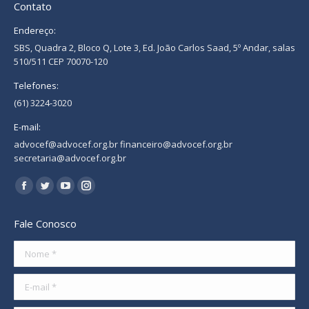
Contato
Endereço:
SBS, Quadra 2, Bloco Q, Lote 3, Ed. João Carlos Saad, 5º Andar, salas
510/511 CEP 70070-120
Telefones:
(61) 3224-3020
E-mail:
advocef@advocef.org.br financeiro@advocef.org.br
secretaria@advocef.org.br
Encontre-nos em:
Facebook
Twitter
YouTube
Instagram
page
page
page
page
Fale Conosco
opens
opens
opens
opens
in
in
in
in
Nome *
new
new
new
new
E-mail *
window
window
window
window