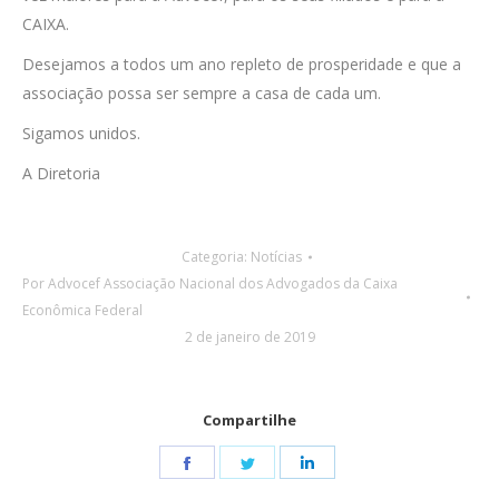
CAIXA.
Desejamos a todos um ano repleto de prosperidade e que a
associação possa ser sempre a casa de cada um.
Sigamos unidos.
A Diretoria
Categoria:
Notícias
Por
Advocef Associação Nacional dos Advogados da Caixa
Econômica Federal
2 de janeiro de 2019
Compartilhe
Share
Share
Share
on
on
on