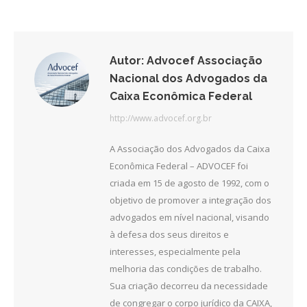
Facebook
Twitter
LinkedIn
Autor:
Advocef Associação
Nacional dos Advogados da
Caixa Econômica Federal
http://www.advocef.org.br
A Associação dos Advogados da Caixa
Econômica Federal – ADVOCEF foi
criada em 15 de agosto de 1992, com o
objetivo de promover a integração dos
advogados em nível nacional, visando
à defesa dos seus direitos e
interesses, especialmente pela
melhoria das condições de trabalho.
Sua criação decorreu da necessidade
de congregar o corpo jurídico da CAIXA,