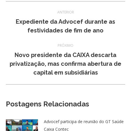
Navegação
ANTERIOR
de
Expediente da Advocef durante as
Post
festividades de fim de ano
post:
anterior:
PRÓXIMO
Novo presidente da CAIXA descarta
Próximo
privatização, mas confirma abertura de
post:
capital em subsidiárias
Postagens Relacionadas
Advocef participa de reunião do GT Saúde
Caixa Contec