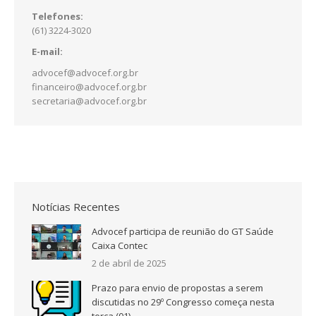
Telefones:
(61) 3224-3020
E-mail:
advocef@advocef.org.br
financeiro@advocef.org.br
secretaria@advocef.org.br
Notícias Recentes
Advocef participa de reunião do GT Saúde
Caixa Contec
2 de abril de 2025
Prazo para envio de propostas a serem
discutidas no 29º Congresso começa nesta
terça (01)