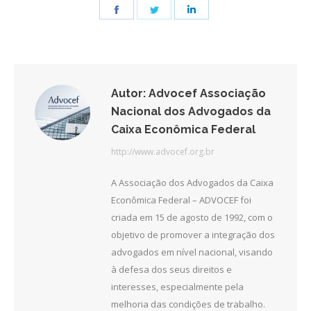
Share
Share
Share
on
on
on
Facebook
Twitter
LinkedIn
Autor:
Advocef Associação
Nacional dos Advogados da
Caixa Econômica Federal
http://www.advocef.org.br
A Associação dos Advogados da Caixa
Econômica Federal – ADVOCEF foi
criada em 15 de agosto de 1992, com o
objetivo de promover a integração dos
advogados em nível nacional, visando
à defesa dos seus direitos e
interesses, especialmente pela
melhoria das condições de trabalho.