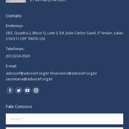
Contato
Endereço:
SBS, Quadra 2, Bloco Q, Lote 3, Ed. João Carlos Saad, 5º Andar, salas
510/511 CEP 70070-120
Telefones:
(61) 3224-3020
E-mail:
advocef@advocef.org.br financeiro@advocef.org.br
secretaria@advocef.org.br
Encontre-nos em:
Facebook
Twitter
YouTube
Instagram
page
page
page
page
Fale Conosco
opens
opens
opens
opens
in
in
in
in
Nome *
new
new
new
new