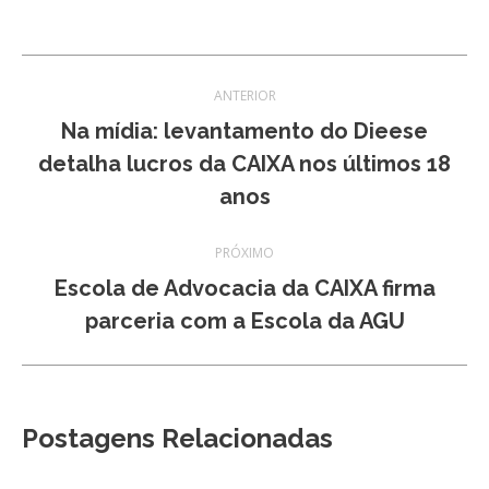
Navegação
ANTERIOR
de
Na mídia: levantamento do Dieese
Post
detalha lucros da CAIXA nos últimos 18
post:
anterior:
anos
PRÓXIMO
Escola de Advocacia da CAIXA firma
Próximo
parceria com a Escola da AGU
post:
Postagens Relacionadas