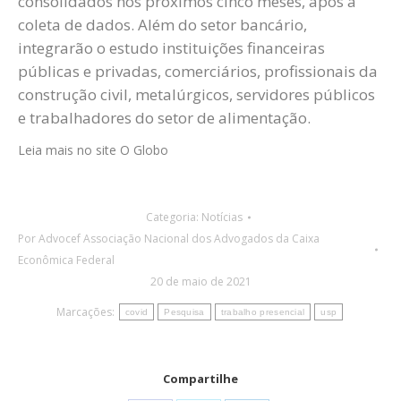
consolidados nos próximos cinco meses, após a
coleta de dados. Além do setor bancário,
integrarão o estudo instituições financeiras
públicas e privadas, comerciários, profissionais da
construção civil, metalúrgicos, servidores públicos
e trabalhadores do setor de alimentação.
Leia mais no site O Globo
Categoria:
Notícias
Por
Advocef Associação Nacional dos Advogados da Caixa
Econômica Federal
20 de maio de 2021
Marcações:
covid
Pesquisa
trabalho presencial
usp
Compartilhe