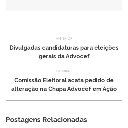
Navegação
ANTERIOR
de
Divulgadas candidaturas para eleições
Post
gerais da Advocef
post:
anterior:
PRÓXIMO
Comissão Eleitoral acata pedido de
Próximo
alteração na Chapa Advocef em Ação
post:
Postagens Relacionadas