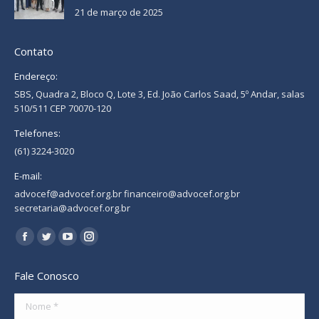
21 de março de 2025
Contato
Endereço:
SBS, Quadra 2, Bloco Q, Lote 3, Ed. João Carlos Saad, 5º Andar, salas
510/511 CEP 70070-120
Telefones:
(61) 3224-3020
E-mail:
advocef@advocef.org.br financeiro@advocef.org.br
secretaria@advocef.org.br
Encontre-nos em:
Facebook
Twitter
YouTube
Instagram
page
page
page
page
Fale Conosco
opens
opens
opens
opens
in
in
in
in
Nome *
new
new
new
new