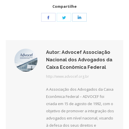
Compartilhe
Share
Share
Share
on
on
on
Facebook
Twitter
LinkedIn
Autor:
Advocef Associação
Nacional dos Advogados da
Caixa Econômica Federal
http://www.advocef.org.br
A Associação dos Advogados da Caixa
Econômica Federal – ADVOCEF foi
criada em 15 de agosto de 1992, com o
objetivo de promover a integração dos
advogados em nível nacional, visando
à defesa dos seus direitos e