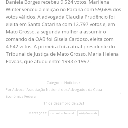
Daniela Borges recebeu 9.524 votos. Marilena
Winter venceu a eleição no Paraná com 59,68% dos
votos válidos. A advogada Claudia Prudêncio foi
eleita em Santa Catarina com 12.797 votos e, em
Mato Grosso, a segunda mulher a assumir o
comando da OAB foi Gisela Cardoso, eleita com
4.642 votos. A primeira foi a atual presidente do
Tribunal de Justiça de Mato Grosso, Maria Helena
Póvoas, que atuou entre 1993 e 1997.
Categoria:
Notícias
Por
Advocef Associação Nacional dos Advogados da Caixa
Econômica Federal
14 de dezembro de 2021
Marcações:
conselho federal
eleições oab