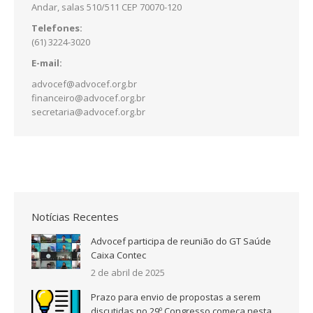
Andar, salas 510/511 CEP 70070-120
Telefones:
(61) 3224-3020
E-mail:
advocef@advocef.org.br
financeiro@advocef.org.br
secretaria@advocef.org.br
Notícias Recentes
Advocef participa de reunião do GT Saúde
Caixa Contec
2 de abril de 2025
Prazo para envio de propostas a serem
discutidas no 29º Congresso começa nesta