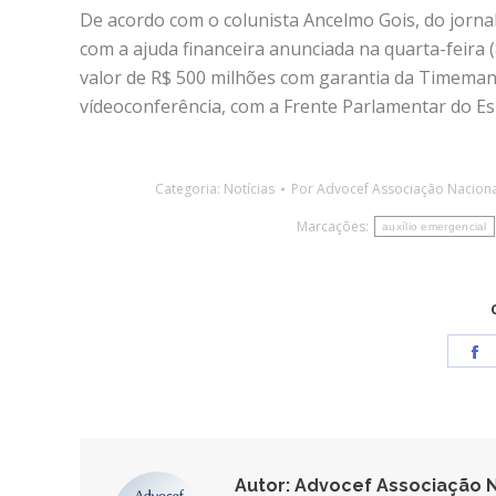
De acordo com o colunista Ancelmo Gois, do jorna
com a ajuda financeira anunciada na quarta-feira 
valor de R$ 500 milhões com garantia da Timemani
vídeoconferência, com a Frente Parlamentar do Esp
Categoria:
Notícias
Por
Advocef Associação Nacion
Marcações:
auxílio emergencial
S
o
F
Autor:
Advocef Associação N