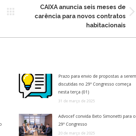
CAIXA anuncia seis meses de
Próximo
carência para novos contratos
post:
habitacionais
Prazo para envio de propostas a sere
discutidas no 29º Congresso começa
nesta terça (01)
31 de março de 2025
Advocef convida Beto Simonetti para o
o
29º Congresso
20 de março de 2025