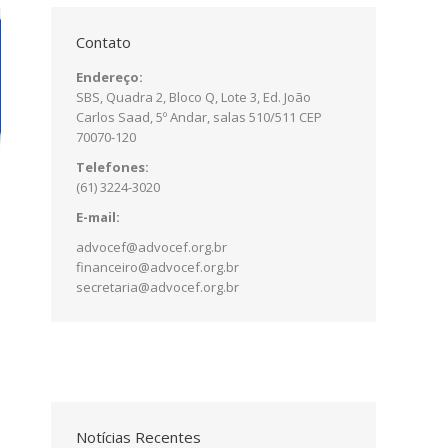
Contato
Endereço:
SBS, Quadra 2, Bloco Q, Lote 3, Ed. João
Carlos Saad, 5º Andar, salas 510/511 CEP
70070-120
Telefones:
(61) 3224-3020
E-mail:
advocef@advocef.org.br
financeiro@advocef.org.br
secretaria@advocef.org.br
Notícias Recentes