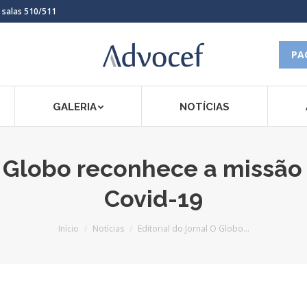
, salas 510/511
PA
GALERIA
NOTÍCIAS
O Globo reconhece a missão
Covid-19
Você está aqui:
Início
Notícias
Editorial do Jornal O Globo…