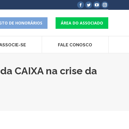
Facebook
Twitter
YouTube
Instagram
page
page
page
page
opens
opens
opens
opens
GTO DE HONORÁRIOS
ÁREA DO ASSOCIADO
in
in
in
in
new
new
new
new
window
window
window
window
ASSOCIE-SE
FALE CONOSCO
 da CAIXA na crise da