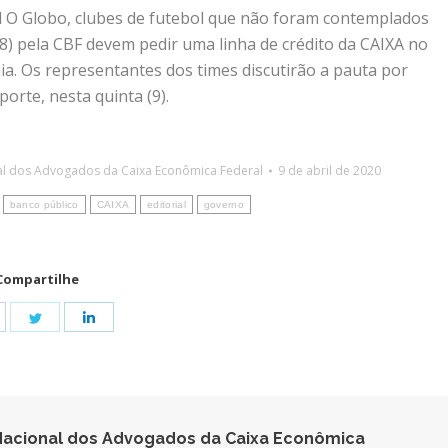
l O Globo, clubes de futebol que não foram contemplados
(8) pela CBF devem pedir uma linha de crédito da CAIXA no
a. Os representantes dos times discutirão a pauta por
orte, nesta quinta (9).
al dos Advogados da Caixa Econômica Federal
9 de abril de 2020
banco público
CAIXA
editorial
governo
Compartilhe
hare
Share
Share
n
on
on
acebook
Twitter
LinkedIn
acional dos Advogados da Caixa Econômica