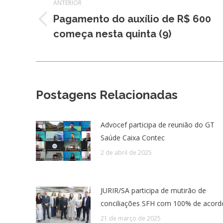
ANTERIOR
de
Pagamento do auxílio de R$ 600
Post
post:
começa nesta quinta (9)
anterior:
Postagens Relacionadas
Advocef participa de reunião do GT
Saúde Caixa Contec
2 de abril de 2025
JURIR/SA participa de mutirão de
conciliações SFH com 100% de acord
21 de março de 2025