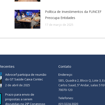
Política de Investimentos da FUNCEF
Preocupa Entidades
17 de março de 2025
 Recentes
Contato
Advocef participa de reunião
Endereço:
do GT Saúde Caixa Contec
SBS, Quadra 2, Bloco Q, Lote 3, E
2 de abril de 2025
Carlos Saad, 5º Andar, salas 510
70070-120
Prazo para envio de
Telefones:
propostas a serem
discutidas no 29º Congresso
(61) 3224-3020