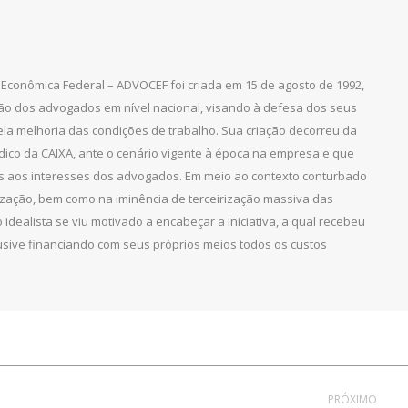
Econômica Federal – ADVOCEF foi criada em 15 de agosto de 1992,
ção dos advogados em nível nacional, visando à defesa dos seus
pela melhoria das condições de trabalho. Sua criação decorreu da
dico da CAIXA, ante o cenário vigente à época na empresa e que
as aos interesses dos advogados. Em meio ao contexto conturbado
ização, bem como na iminência de terceirização massiva das
 idealista se viu motivado a encabeçar a iniciativa, a qual recebeu
clusive financiando com seus próprios meios todos os custos
PRÓXIMO