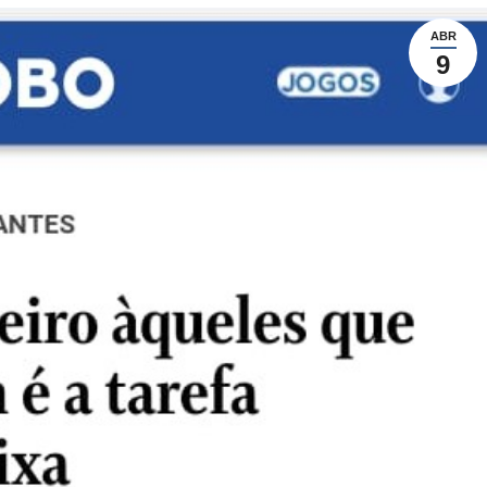
ABR
9