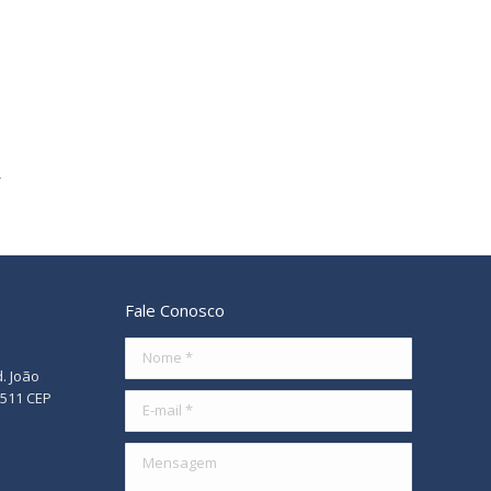
Fale Conosco
Nome *
d. João
/511 CEP
E-mail *
Mensagem