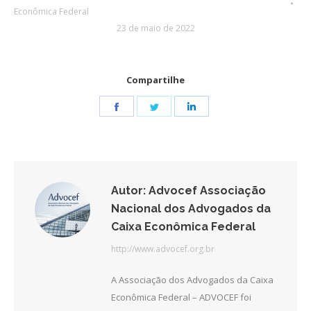
Econômica Federal
23 de maio de 2022
Compartilhe
Share
Share
Share
on
on
on
Facebook
Twitter
LinkedIn
Autor:
Advocef Associação
Nacional dos Advogados da
Caixa Econômica Federal
http://www.advocef.org.br
A Associação dos Advogados da Caixa
Econômica Federal – ADVOCEF foi