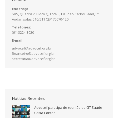
Endereço:
SBS, Quadra 2, Bloco Q, Lote 3, Ed. João Carlos Saad, 5º
Andar, salas 510/511 CEP 70070-120
Telefones:
(61) 3224-3020
E-mail:
advocef@advocef.org.br
financeiro@advocef.org.br
secretaria@advocef.org.br
Notícias Recentes
Advocef participa de reunião do GT Saúde
Caixa Contec