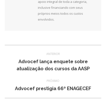
apoio integral de toda a categoria,
inclusive financiando com seus
próprios meios todos os custos
envolvidos.
Navegação
ANTERIOR
de
Advocef lança enquete sobre
Post
atualização dos cursos da AASP
post:
anterior:
PRÓXIMO
Próximo
Advocef prestigia 66º ENAGECEF
post: