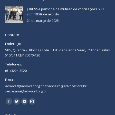
JURIR/SA participa de mutirão de conciliações SFH
com 100% de acordo
21 de março de 2025
Contato
Endereço:
SBS, Quadra 2, Bloco Q, Lote 3, Ed. João Carlos Saad, 5º Andar, salas
510/511 CEP 70070-120
Telefones:
(61) 3224-3020
E-mail:
advocef@advocef.org.br financeiro@advocef.org.br
secretaria@advocef.org.br
Encontre-nos em:
Facebook
Twitter
YouTube
Instagram
page
page
page
page