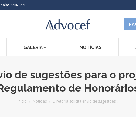
, salas 510/511
PA
GALERIA
NOTÍCIAS
nvio de sugestões para o pr
Regulamento de Honorário
Você está aqui:
Início
Notícias
Diretoria solicita envio de sugestões…