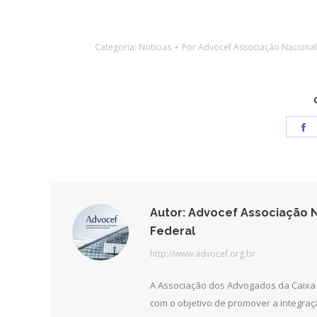
Categoria:
Notícias
Por
Advocef Associação Naciona
S
o
F
Autor:
Advocef Associação N
Federal
http://www.advocef.org.br
A Associação dos Advogados da Caixa 
com o objetivo de promover a integra