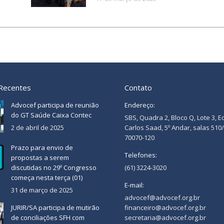
 Recentes
Contato
Advocef participa de reunião
Endereço:
do GT Saúde Caixa Contec
SBS, Quadra 2, Bloco Q, Lote 3, E
2 de abril de 2025
Carlos Saad, 5º Andar, salas 510
70070-120
Prazo para envio de
Telefones:
propostas a serem
discutidas no 29º Congresso
(61) 3224-3020
começa nesta terça (01)
E-mail:
31 de março de 2025
advocef@advocef.org.br
JURIR/SA participa de mutirão
financeiro@advocef.org.br
de conciliações SFH com
secretaria@advocef.org.br