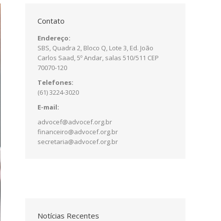
Contato
Endereço:
SBS, Quadra 2, Bloco Q, Lote 3, Ed. João
Carlos Saad, 5º Andar, salas 510/511 CEP
70070-120
Telefones:
(61) 3224-3020
E-mail:
advocef@advocef.org.br
financeiro@advocef.org.br
secretaria@advocef.org.br
Notícias Recentes