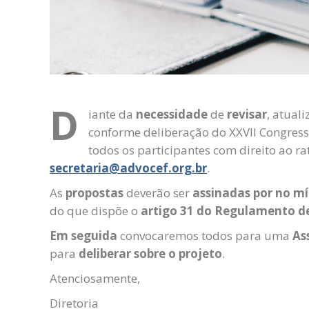
D
iante da
necessidade
de
revisar
, atual
conforme deliberação do XXVII Congres
todos os participantes com direito ao ra
secretaria@advocef.org.br
.
As
propostas
deverão ser
assinadas por no m
do que dispõe o
artigo 31 do Regulamento d
Em seguida
convocaremos todos para uma
As
para
deliberar sobre o projeto
.
Atenciosamente,
Diretoria