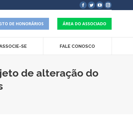
Facebook
Twitter
YouTube
Instagram
page
page
page
page
opens
opens
opens
opens
GTO DE HONORÁRIOS
ÁREA DO ASSOCIADO
in
in
in
in
new
new
new
new
window
window
window
window
ASSOCIE-SE
FALE CONOSCO
ojeto de alteração do
s