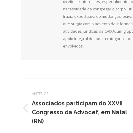
direitos e interesses, especialmente 
necessidade de congregar o corpo jurí
trazia expectativa de mudanças lesiv
que surgia com o advento da informat
atividades jurídicas da CAIXA, um grupo
apoio integral de toda a categoria, in
envolvidos.
Navegação
ANTERIOR
de
Associados participam do XXVII
post:
Post
Congresso da Advocef, em Natal
anterior:
(RN)