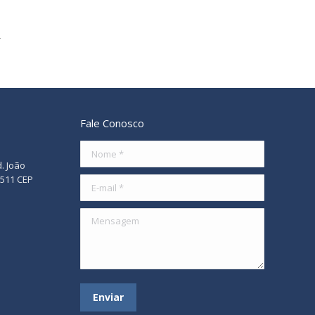
Fale Conosco
Nome *
d. João
/511 CEP
E-mail *
Mensagem
Enviar