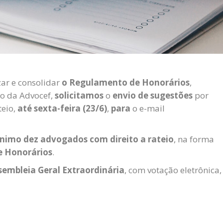
izar e consolidar
o Regulamento de Honorários
,
so da Advocef,
solicitamos
o
envio de sugestões
por
teio,
até sexta-feira (23/6)
,
para
o e-mail
ínimo dez advogados com direito a rateio
, na forma
e Honorários
.
sembleia Geral Extraordinária
, com votação eletrônica,