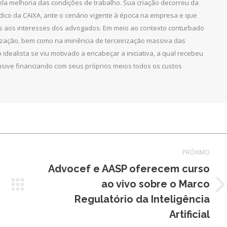
pela melhoria das condições de trabalho. Sua criação decorreu da
dico da CAIXA, ante o cenário vigente à época na empresa e que
as aos interesses dos advogados. Em meio ao contexto conturbado
ização, bem como na iminência de terceirização massiva das
 idealista se viu motivado a encabeçar a iniciativa, a qual recebeu
clusive financiando com seus próprios meios todos os custos
PRÓXIMO
Advocef e AASP oferecem curso
ao vivo sobre o Marco
Próximo
Regulatório da Inteligência
post:
Artificial