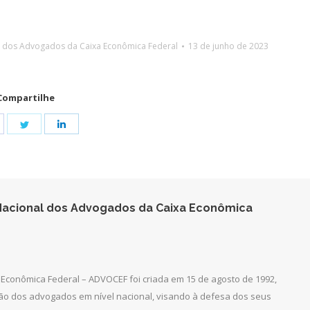
l dos Advogados da Caixa Econômica Federal
13 de junho de 2023
Compartilhe
hare
Share
Share
n
on
on
acebook
Twitter
LinkedIn
acional dos Advogados da Caixa Econômica
Econômica Federal – ADVOCEF foi criada em 15 de agosto de 1992,
ção dos advogados em nível nacional, visando à defesa dos seus