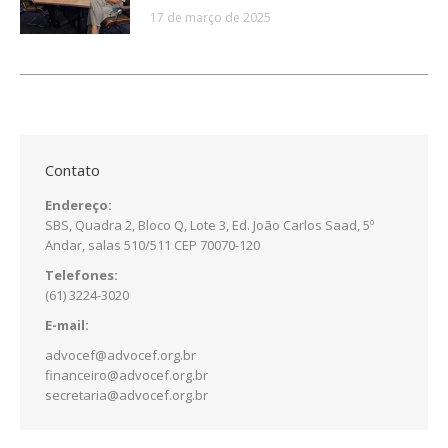
17 de março de 2025
Contato
Endereço:
SBS, Quadra 2, Bloco Q, Lote 3, Ed. João Carlos Saad, 5º
Andar, salas 510/511 CEP 70070-120
Telefones:
(61) 3224-3020
E-mail:
advocef@advocef.org.br
financeiro@advocef.org.br
secretaria@advocef.org.br