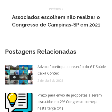
PRÓXIMO
Associados escolhem não realizar o
Próximo
Congresso de Campinas-SP em 2021
post:
Postagens Relacionadas
Advocef participa de reunião do GT Saúde
Caixa Contec
2 de abril de 2025
Prazo para envio de propostas a serem
discutidas no 29º Congresso começa
nesta terça (01)