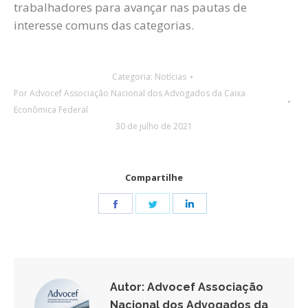
trabalhadores para avançar nas pautas de
interesse comuns das categorias.
Categoria:
Notícias
Por
Advocef Associação Nacional dos Advogados da Caixa
Econômica Federal
30 de julho de 2021
Compartilhe
Share
Share
Share
on
on
on
Facebook
Twitter
LinkedIn
Autor:
Advocef Associação
Nacional dos Advogados da