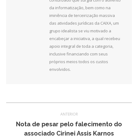
da informatização, bem como na
iminência de terceirização massiva
das atividades jurídicas da CAIXA, um
grupo idealista se viu motivado a
encabeçar a iniciativa, a qual recebeu
apoio integral de toda a categoria,
inclusive financiando com seus
próprios meios todos os custos
envolvidos.
Navegação
ANTERIOR
de
Nota de pesar pelo falecimento do
Post
associado Cirinei Assis Karnos
post:
anterior: