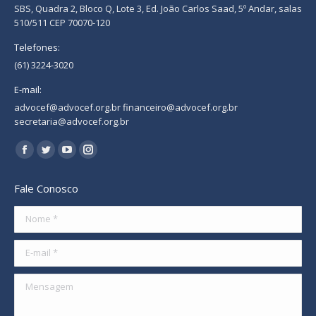
SBS, Quadra 2, Bloco Q, Lote 3, Ed. João Carlos Saad, 5º Andar, salas
510/511 CEP 70070-120
Telefones:
(61) 3224-3020
E-mail:
advocef@advocef.org.br financeiro@advocef.org.br
secretaria@advocef.org.br
Encontre-nos em:
Facebook
Twitter
YouTube
Instagram
page
page
page
page
Fale Conosco
opens
opens
opens
opens
in
in
in
in
Nome *
new
new
new
new
E-mail *
window
window
window
window
Mensagem