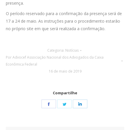
presença.
O período reservado para a confirmação da presença será de
17 a 24 de maio. As instruções para o procedimento estarão
no próprio site em que será realizada a confirmação.
Categoria:
Notícias
Por
Advocef Associação Nacional dos Advogados da Caixa
Econômica Federal
16 de maio de 2019
Compartilhe
Share
Share
Share
on
on
on
Facebook
Twitter
LinkedIn