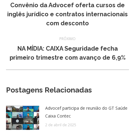
de
Convênio da Advocef oferta cursos de
Post
inglês jurídico e contratos internacionais
post:
anterior:
com desconto
PRÓXIMO
NA MÍDIA: CAIXA Seguridade fecha
Próximo
primeiro trimestre com avanço de 6,9%
post:
Postagens Relacionadas
Advocef participa de reunião do GT Saúde
Caixa Contec
2 de abril de 2025