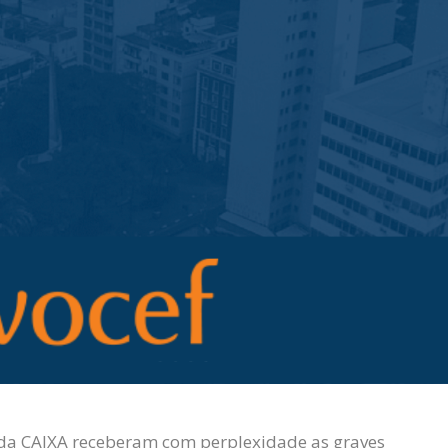
 da CAIXA receberam com perplexidade as graves