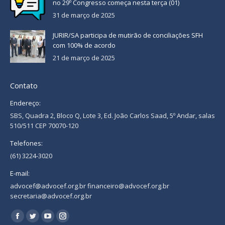
no 29º Congresso começa nesta terça (01)
31 de março de 2025
JURIR/SA participa de mutirão de conciliações SFH
com 100% de acordo
21 de março de 2025
Contato
Endereço:
SBS, Quadra 2, Bloco Q, Lote 3, Ed. João Carlos Saad, 5º Andar, salas
510/511 CEP 70070-120
Telefones:
(61) 3224-3020
E-mail:
advocef@advocef.org.br financeiro@advocef.org.br
secretaria@advocef.org.br
Encontre-nos em:
Facebook
Twitter
YouTube
Instagram