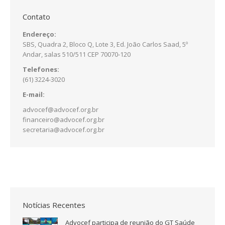
Contato
Endereço:
SBS, Quadra 2, Bloco Q, Lote 3, Ed. João Carlos Saad, 5º
Andar, salas 510/511 CEP 70070-120
Telefones:
(61) 3224-3020
E-mail:
advocef@advocef.org.br
financeiro@advocef.org.br
secretaria@advocef.org.br
Notícias Recentes
Advocef participa de reunião do GT Saúde