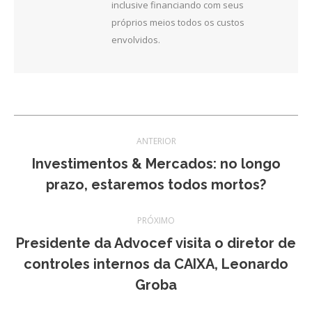
inclusive financiando com seus
próprios meios todos os custos
envolvidos.
Navegação
ANTERIOR
de
Investimentos & Mercados: no longo
Post
prazo, estaremos todos mortos?
post:
anterior:
PRÓXIMO
Presidente da Advocef visita o diretor de
Próximo
controles internos da CAIXA, Leonardo
post:
Groba