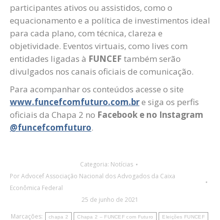
participantes ativos ou assistidos, como o
equacionamento e a política de investimentos ideal
para cada plano, com técnica, clareza e
objetividade. Eventos virtuais, como lives com
entidades ligadas à
FUNCEF
também serão
divulgados nos canais oficiais de comunicação.
Para acompanhar os conteúdos acesse o site
www.funcefcomfuturo.com.br
e siga os perfis
oficiais da Chapa 2 no
Facebook e no Instagram
@funcefcomfuturo
.
Categoria:
Notícias
Por
Advocef Associação Nacional dos Advogados da Caixa
Econômica Federal
25 de junho de 2021
Marcações:
chapa 2
Chapa 2 – FUNCEF com Futuro
Eleições FUNCEF