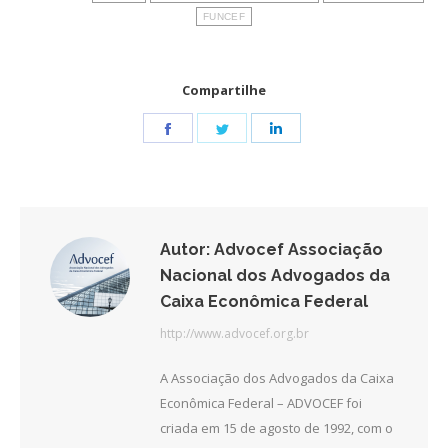
FUNCEF
Compartilhe
Share
Share
Share
on
on
on
Facebook
Twitter
LinkedIn
Autor:
Advocef Associação
Nacional dos Advogados da
Caixa Econômica Federal
http://www.advocef.org.br
A Associação dos Advogados da Caixa
Econômica Federal – ADVOCEF foi
criada em 15 de agosto de 1992, com o