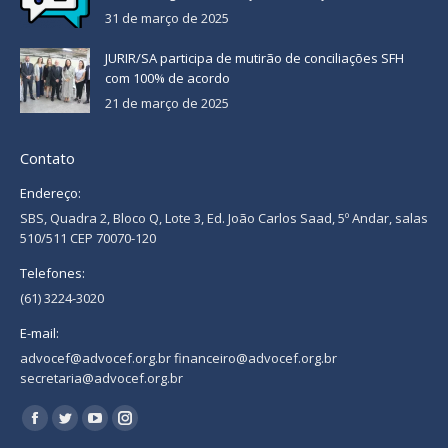
31 de março de 2025
JURIR/SA participa de mutirão de conciliações SFH
com 100% de acordo
21 de março de 2025
Contato
Endereço:
SBS, Quadra 2, Bloco Q, Lote 3, Ed. João Carlos Saad, 5º Andar, salas
510/511 CEP 70070-120
Telefones:
(61) 3224-3020
E-mail:
advocef@advocef.org.br financeiro@advocef.org.br
secretaria@advocef.org.br
Encontre-nos em:
Facebook
Twitter
YouTube
Instagram