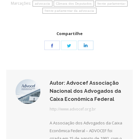
Marcações:
advocacia
Câmara dos Deputados
frente parlamentar
frente parlamentar da advocacia
Compartilhe
Share
Share
Share
on
on
on
Facebook
Twitter
LinkedIn
Autor:
Advocef Associação
Nacional dos Advogados da
Caixa Econômica Federal
http://www.advocef.org.br
A Associação dos Advogados da Caixa
Econômica Federal – ADVOCEF foi
criada em 15 de agosto de 1992, com o