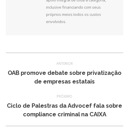
apoio integral de toda a categoria,
inclusive financiando com seus
próprios meios todos os custos
envolvidos.
Navegação
ANTERIOR
de
OAB promove debate sobre privatização
Post
de empresas estatais
post:
anterior:
PRÓXIMO
Ciclo de Palestras da Advocef fala sobre
Próximo
compliance criminal na CAIXA
post: