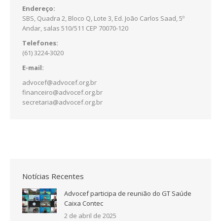
Endereço:
SBS, Quadra 2, Bloco Q, Lote 3, Ed. João Carlos Saad, 5º
Andar, salas 510/511 CEP 70070-120
Telefones:
(61) 3224-3020
E-mail:
advocef@advocef.org.br
financeiro@advocef.org.br
secretaria@advocef.org.br
Notícias Recentes
Advocef participa de reunião do GT Saúde
Caixa Contec
2 de abril de 2025