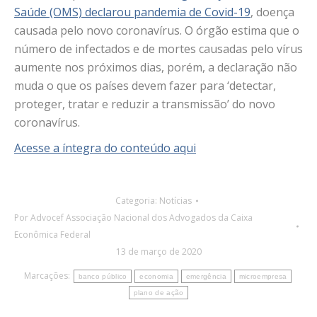
Saúde (OMS) declarou pandemia de Covid-19
, doença
causada pelo novo coronavírus. O órgão estima que o
número de infectados e de mortes causadas pelo vírus
aumente nos próximos dias, porém, a declaração não
muda o que os países devem fazer para ‘detectar,
proteger, tratar e reduzir a transmissão’ do novo
coronavírus.
Acesse a íntegra do conteúdo aqui
Categoria:
Notícias
Por
Advocef Associação Nacional dos Advogados da Caixa
Econômica Federal
13 de março de 2020
Marcações:
banco público
economia
emergência
microempresa
plano de ação