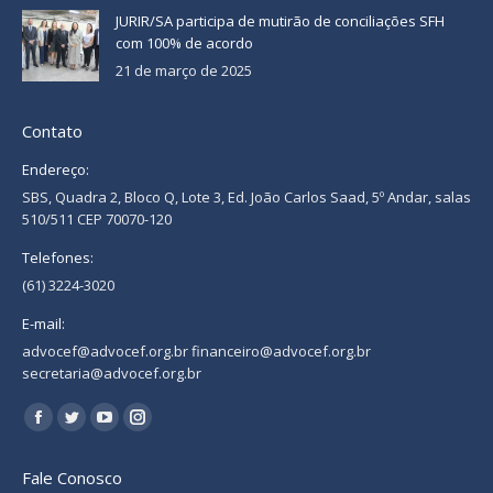
JURIR/SA participa de mutirão de conciliações SFH
com 100% de acordo
21 de março de 2025
Contato
Endereço:
SBS, Quadra 2, Bloco Q, Lote 3, Ed. João Carlos Saad, 5º Andar, salas
510/511 CEP 70070-120
Telefones:
(61) 3224-3020
E-mail:
advocef@advocef.org.br financeiro@advocef.org.br
secretaria@advocef.org.br
Encontre-nos em:
Facebook
Twitter
YouTube
Instagram
page
page
page
page
Fale Conosco
opens
opens
opens
opens