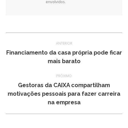
envolvidos.
Navegação
ANTERIOR
de
Financiamento da casa própria pode ficar
Post
mais barato
post:
anterior:
PRÓXIMO
Gestoras da CAIXA compartilham
Próximo
motivações pessoais para fazer carreira
post:
na empresa