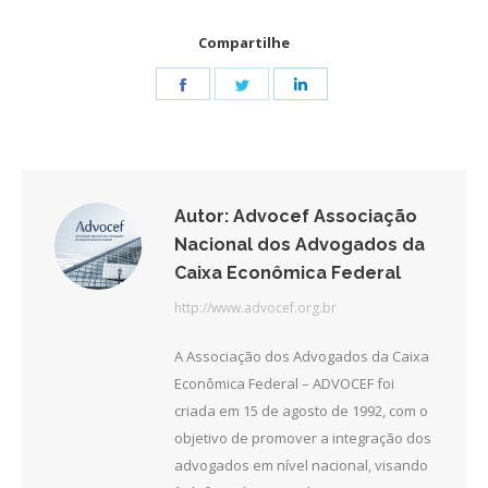
Compartilhe
Share
Share
Share
on
on
on
Facebook
Twitter
LinkedIn
Autor:
Advocef Associação
Nacional dos Advogados da
Caixa Econômica Federal
http://www.advocef.org.br
A Associação dos Advogados da Caixa
Econômica Federal – ADVOCEF foi
criada em 15 de agosto de 1992, com o
objetivo de promover a integração dos
advogados em nível nacional, visando