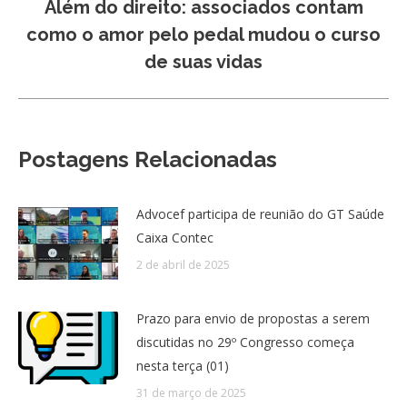
Além do direito: associados contam
Próximo
como o amor pelo pedal mudou o curso
post:
de suas vidas
Postagens Relacionadas
Advocef participa de reunião do GT Saúde
Caixa Contec
2 de abril de 2025
Prazo para envio de propostas a serem
discutidas no 29º Congresso começa
nesta terça (01)
31 de março de 2025