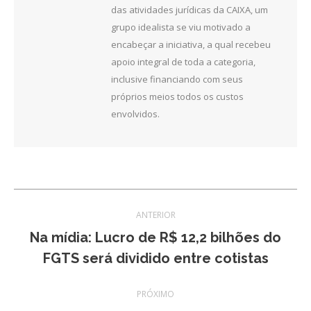
das atividades jurídicas da CAIXA, um
grupo idealista se viu motivado a
encabeçar a iniciativa, a qual recebeu
apoio integral de toda a categoria,
inclusive financiando com seus
próprios meios todos os custos
envolvidos.
Navegação
ANTERIOR
de
Na mídia: Lucro de R$ 12,2 bilhões do
Post
FGTS será dividido entre cotistas
post:
anterior:
PRÓXIMO