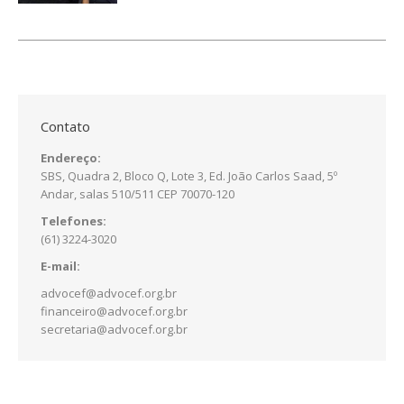
Contato
Endereço:
SBS, Quadra 2, Bloco Q, Lote 3, Ed. João Carlos Saad, 5º
Andar, salas 510/511 CEP 70070-120
Telefones:
(61) 3224-3020
E-mail:
advocef@advocef.org.br
financeiro@advocef.org.br
secretaria@advocef.org.br