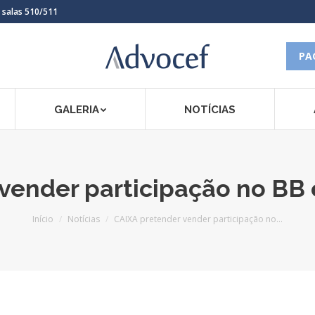
, salas 510/511
PA
GALERIA
NOTÍCIAS
vender participação no BB e
Você está aqui:
Início
Notícias
CAIXA pretender vender participação no…