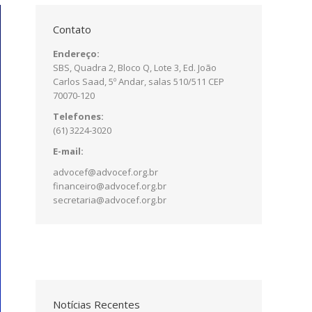
Contato
Endereço:
SBS, Quadra 2, Bloco Q, Lote 3, Ed. João
Carlos Saad, 5º Andar, salas 510/511 CEP
70070-120
Telefones:
(61) 3224-3020
E-mail:
advocef@advocef.org.br
financeiro@advocef.org.br
secretaria@advocef.org.br
Notícias Recentes