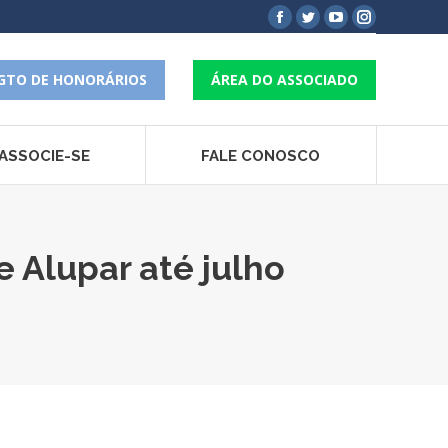
Facebook
Twitter
YouTube
Instagram
page
page
page
page
opens
opens
opens
opens
GTO DE HONORÁRIOS
ÁREA DO ASSOCIADO
in
in
in
in
new
new
new
new
window
window
window
window
ASSOCIE-SE
FALE CONOSCO
 Alupar até julho