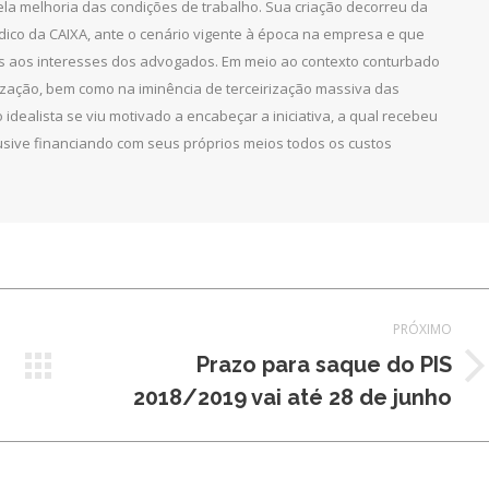
pela melhoria das condições de trabalho. Sua criação decorreu da
dico da CAIXA, ante o cenário vigente à época na empresa e que
as aos interesses dos advogados. Em meio ao contexto conturbado
ização, bem como na iminência de terceirização massiva das
 idealista se viu motivado a encabeçar a iniciativa, a qual recebeu
clusive financiando com seus próprios meios todos os custos
PRÓXIMO
Prazo para saque do PIS
Próximo
2018/2019 vai até 28 de junho
post: