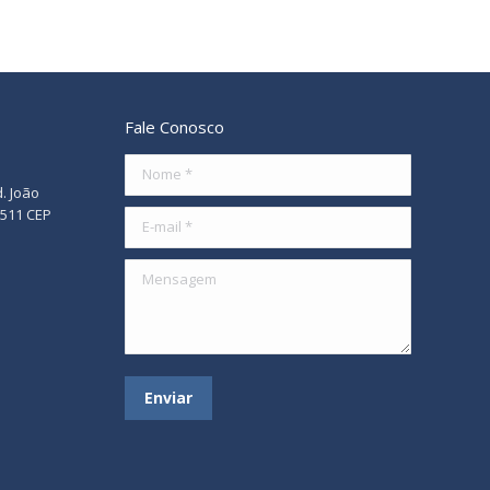
Fale Conosco
Nome *
d. João
/511 CEP
E-mail *
Mensagem
Enviar