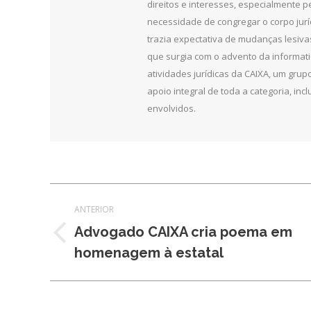
direitos e interesses, especialmente 
necessidade de congregar o corpo jurí
trazia expectativa de mudanças lesiv
que surgia com o advento da informat
atividades jurídicas da CAIXA, um grupo
apoio integral de toda a categoria, in
envolvidos.
Navegação
ANTERIOR
de
Advogado CAIXA cria poema em
Post
homenagem à estatal
post:
anterior: