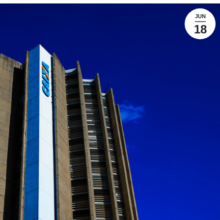
JUN
18