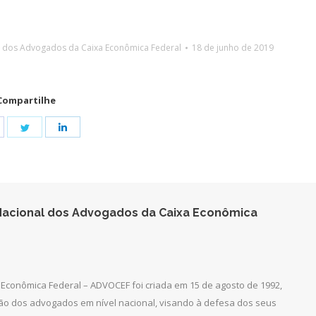
l dos Advogados da Caixa Econômica Federal
18 de junho de 2019
Compartilhe
hare
Share
Share
n
on
on
acebook
Twitter
LinkedIn
acional dos Advogados da Caixa Econômica
Econômica Federal – ADVOCEF foi criada em 15 de agosto de 1992,
ção dos advogados em nível nacional, visando à defesa dos seus