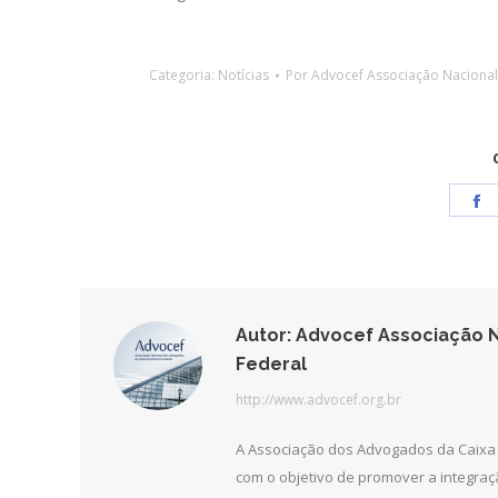
Categoria:
Notícias
Por
Advocef Associação Naciona
S
o
F
Autor:
Advocef Associação N
Federal
http://www.advocef.org.br
A Associação dos Advogados da Caixa 
com o objetivo de promover a integra