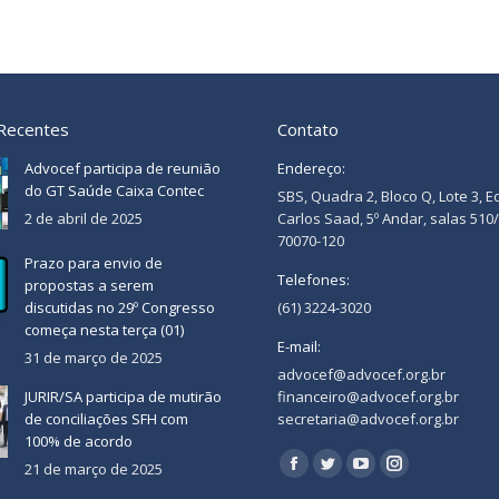
 Recentes
Contato
Advocef participa de reunião
Endereço:
do GT Saúde Caixa Contec
SBS, Quadra 2, Bloco Q, Lote 3, E
2 de abril de 2025
Carlos Saad, 5º Andar, salas 510
70070-120
Prazo para envio de
Telefones:
propostas a serem
discutidas no 29º Congresso
(61) 3224-3020
começa nesta terça (01)
E-mail:
31 de março de 2025
advocef@advocef.org.br
JURIR/SA participa de mutirão
financeiro@advocef.org.br
de conciliações SFH com
secretaria@advocef.org.br
100% de acordo
Encontre-nos em:
21 de março de 2025
Facebook
Twitter
YouTube
Instagram