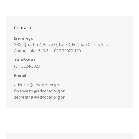
Contato
Endereço:
SBS, Quadra 2, Bloco Q, Lote 3, Ed. João Carlos Saad, 5º
Andar, salas 510/511 CEP 70070-120
Telefones:
(61) 3224-3020
E-mail:
advocef@advocef.org.br
financeiro@advocef.org.br
secretaria@advocef.org.br