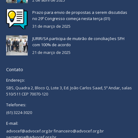
Prazo para envio de propostas a serem discutidas
no 29º Congresso começa nesta terça (01)
31 de março de 2025
JURIR/SA participa de mutirão de conciliações SFH
com 100% de acordo
21 de março de 2025
Contato
Endereço:
SBS, Quadra 2, Bloco Q, Lote 3, Ed. João Carlos Saad, 5º Andar, salas
510/511 CEP 70070-120
Telefones:
(61) 3224-3020
E-mail:
advocef@advocef.org.br financeiro@advocef.org.br
secretaria@advocef.org.br