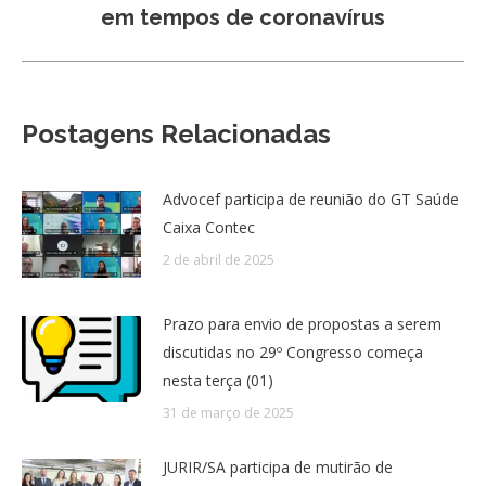
em tempos de coronavírus
post:
Postagens Relacionadas
Advocef participa de reunião do GT Saúde
Caixa Contec
2 de abril de 2025
Prazo para envio de propostas a serem
discutidas no 29º Congresso começa
nesta terça (01)
31 de março de 2025
JURIR/SA participa de mutirão de