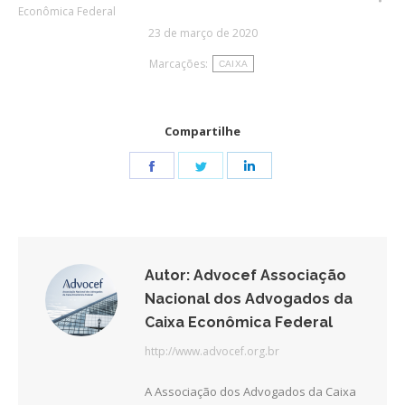
Econômica Federal
23 de março de 2020
Marcações:
CAIXA
Compartilhe
Share
Share
Share
on
on
on
Facebook
Twitter
LinkedIn
Autor:
Advocef Associação
Nacional dos Advogados da
Caixa Econômica Federal
http://www.advocef.org.br
A Associação dos Advogados da Caixa