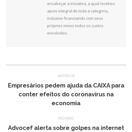
encabeçar a iniciativa, a qual recebeu
apoio integral de toda a categoria,
inclusive financiando com seus
próprios meios todos os custos
envolvidos.
Navegação
ANTERIOR
de
Empresários pedem ajuda da CAIXA para
Post
conter efeitos do coronavírus na
post:
anterior:
economia
PRÓXIMO
Advocef alerta sobre golpes na internet
Próximo