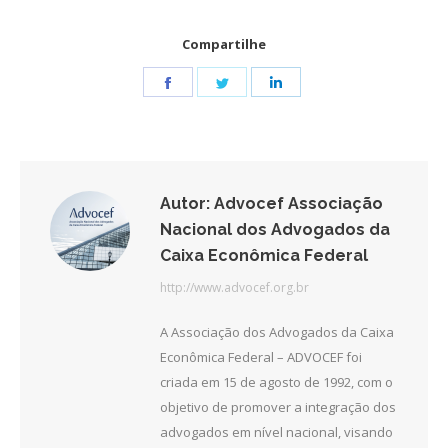
Compartilhe
Share
Share
Share
on
on
on
Facebook
Twitter
LinkedIn
Autor:
Advocef Associação
Nacional dos Advogados da
Caixa Econômica Federal
http://www.advocef.org.br
A Associação dos Advogados da Caixa
Econômica Federal – ADVOCEF foi
criada em 15 de agosto de 1992, com o
objetivo de promover a integração dos
advogados em nível nacional, visando