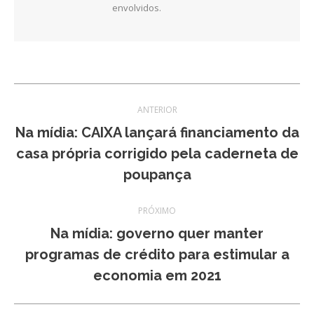
envolvidos.
Navegação
ANTERIOR
de
Na mídia: CAIXA lançará financiamento da
Post
casa própria corrigido pela caderneta de
post:
anterior:
poupança
PRÓXIMO
Na mídia: governo quer manter
Próximo
programas de crédito para estimular a
post:
economia em 2021