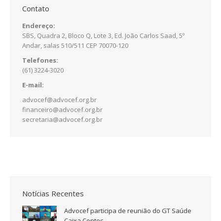
Contato
Endereço:
SBS, Quadra 2, Bloco Q, Lote 3, Ed. João Carlos Saad, 5º
Andar, salas 510/511 CEP 70070-120
Telefones:
(61) 3224-3020
E-mail:
advocef@advocef.org.br
financeiro@advocef.org.br
secretaria@advocef.org.br
Notícias Recentes
Advocef participa de reunião do GT Saúde
Caixa Contec