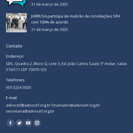
31 de março de 2025
JURIR/SA participa de mutirão de conciliações SFH
com 100% de acordo
21 de março de 2025
Contato
Endereço:
SBS, Quadra 2, Bloco Q, Lote 3, Ed. João Carlos Saad, 5º Andar, salas
510/511 CEP 70070-120
Telefones:
(61) 3224-3020
E-mail:
advocef@advocef.org.br financeiro@advocef.org.br
secretaria@advocef.org.br
Encontre-nos em:
Facebook
Twitter
YouTube
Instagram