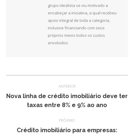
grupo idealista se viu motivado a
encabeçar a iniciativa, a qual recebeu
apoio integral de toda a categoria,
inclusive financiando com seus
próprios meios todos os custos
envolvidos.
Navegação
ANTERIOR
de
Nova linha de crédito imobiliário deve ter
Post
taxas entre 8% e 9% ao ano
post:
anterior:
PRÓXIMO
Crédito imobiliário para empresas: