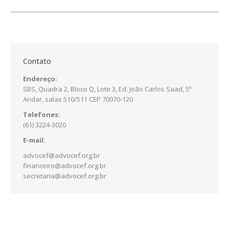
Contato
Endereço:
SBS, Quadra 2, Bloco Q, Lote 3, Ed. João Carlos Saad, 5º
Andar, salas 510/511 CEP 70070-120
Telefones:
(61) 3224-3020
E-mail:
advocef@advocef.org.br
financeiro@advocef.org.br
secretaria@advocef.org.br