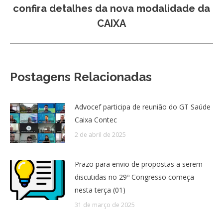
Próximo
confira detalhes da nova modalidade da
post:
CAIXA
Postagens Relacionadas
Advocef participa de reunião do GT Saúde
Caixa Contec
2 de abril de 2025
Prazo para envio de propostas a serem
discutidas no 29º Congresso começa
nesta terça (01)
31 de março de 2025