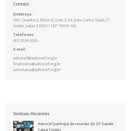
Contato
Endereço:
SBS, Quadra 2, Bloco Q, Lote 3, Ed. João Carlos Saad, 5º
Andar, salas 510/511 CEP 70070-120
Telefones:
(61) 3224-3020
E-mail:
advocef@advocef.org.br
financeiro@advocef.org.br
secretaria@advocef.org.br
Notícias Recentes
Advocef participa de reunião do GT Saúde
Caixa Contec