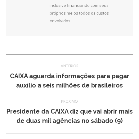
inclusive financiando com seus
próprios meios todos os custos
envolvidos.
Navegação
ANTERIOR
de
CAIXA aguarda informações para pagar
Post
auxílio a seis milhões de brasileiros
post:
anterior:
PRÓXIMO
Presidente da CAIXA diz que vai abrir mais
Próximo
de duas mil agências no sábado (9)
post: