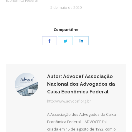
Econômica Federal
5 de maio de 2020
Compartilhe
Share
Share
Share
on
on
on
Facebook
Twitter
LinkedIn
Autor:
Advocef Associação
Nacional dos Advogados da
Caixa Econômica Federal
http://www.advocef.org.br
A Associação dos Advogados da Caixa
Econômica Federal – ADVOCEF foi
criada em 15 de agosto de 1992, com o