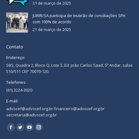
31 de março de 2025
JURIR/SA participa de mutirão de conciliações SFH
com 100% de acordo
21 de março de 2025
Contato
Endereço:
SBS, Quadra 2, Bloco Q, Lote 3, Ed. João Carlos Saad, 5º Andar, salas
510/511 CEP 70070-120
Telefones:
(61) 3224-3020
E-mail:
advocef@advocef.org.br financeiro@advocef.org.br
secretaria@advocef.org.br
Encontre-nos em:
Facebook
Twitter
YouTube
Instagram
page
page
page
page