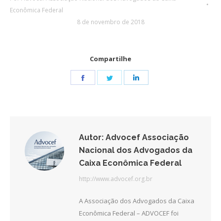
Econômica Federal
8 de novembro de 2018
Compartilhe
Share
Share
Share
on
on
on
Facebook
Twitter
LinkedIn
Autor:
Advocef Associação
Nacional dos Advogados da
Caixa Econômica Federal
http://www.advocef.org.br
A Associação dos Advogados da Caixa
Econômica Federal – ADVOCEF foi