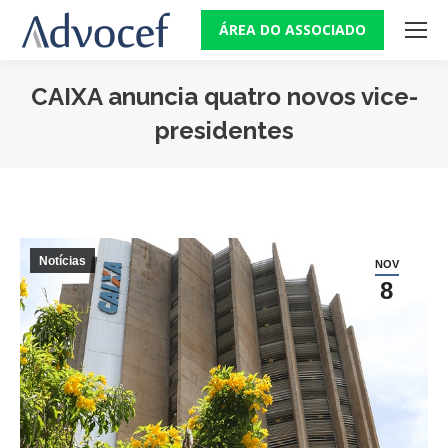
ÁREA DO ASSOCIADO
CAIXA anuncia quatro novos vice-
presidentes
Você está aqui:
Notícias
NOV
8