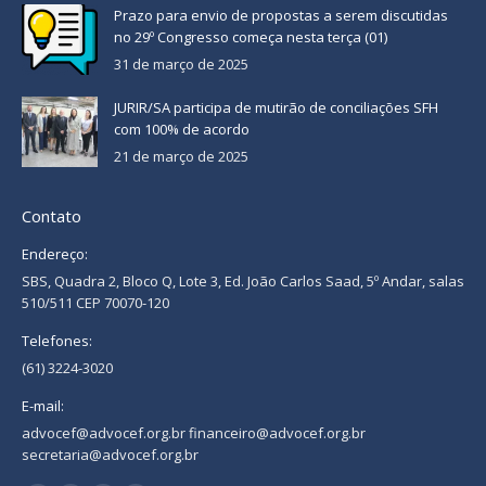
Prazo para envio de propostas a serem discutidas
no 29º Congresso começa nesta terça (01)
31 de março de 2025
JURIR/SA participa de mutirão de conciliações SFH
com 100% de acordo
21 de março de 2025
Contato
Endereço:
SBS, Quadra 2, Bloco Q, Lote 3, Ed. João Carlos Saad, 5º Andar, salas
510/511 CEP 70070-120
Telefones:
(61) 3224-3020
E-mail:
advocef@advocef.org.br financeiro@advocef.org.br
secretaria@advocef.org.br