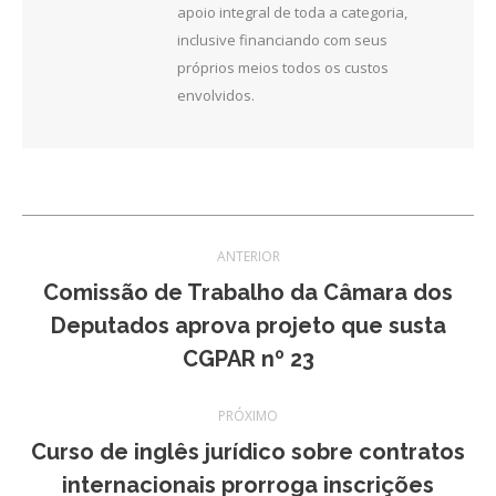
apoio integral de toda a categoria,
inclusive financiando com seus
próprios meios todos os custos
envolvidos.
Navegação
ANTERIOR
de
Comissão de Trabalho da Câmara dos
Post
Deputados aprova projeto que susta
post:
anterior:
CGPAR nº 23
PRÓXIMO
Curso de inglês jurídico sobre contratos
Próximo
internacionais prorroga inscrições
post: