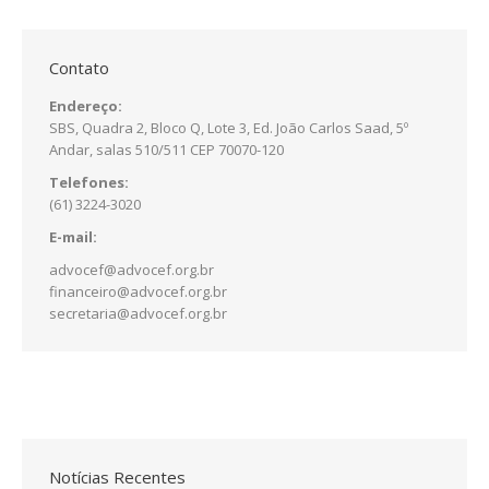
Contato
Endereço:
SBS, Quadra 2, Bloco Q, Lote 3, Ed. João Carlos Saad, 5º
Andar, salas 510/511 CEP 70070-120
Telefones:
(61) 3224-3020
E-mail:
advocef@advocef.org.br
financeiro@advocef.org.br
secretaria@advocef.org.br
Notícias Recentes