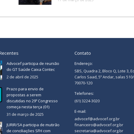
 Recentes
Contato
Advocef participa de reunião
Endereço:
do GT Saúde Caixa Contec
SBS, Quadra 2, Bloco Q, Lote 3, E
2 de abril de 2025
Carlos Saad, 5º Andar, salas 510
70070-120
Prazo para envio de
Telefones:
propostas a serem
discutidas no 29º Congresso
(61) 3224-3020
começa nesta terça (01)
E-mail:
31 de março de 2025
advocef@advocef.org.br
JURIR/SA participa de mutirão
financeiro@advocef.org.br
de conciliações SFH com
secretaria@advocef.org.br