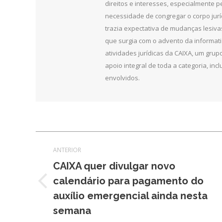
direitos e interesses, especialmente 
necessidade de congregar o corpo jurí
trazia expectativa de mudanças lesiv
que surgia com o advento da informat
atividades jurídicas da CAIXA, um grupo
apoio integral de toda a categoria, in
envolvidos.
Navegação
ANTERIOR
de
CAIXA quer divulgar novo
calendário para pagamento do
post:
Post
auxílio emergencial ainda nesta
anterior:
semana