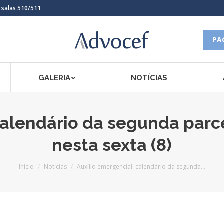
, salas 510/511
PA
GALERIA
NOTÍCIAS
calendário da segunda parc
nesta sexta (8)
Você está aqui:
Início
Notícias
Auxílio emergencial: calendário da segunda…