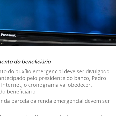
nto do beneficiário
o do auxílio emergencial deve ser divulgado
 antecipado pelo presidente do banco, Pedro
 internet, o cronograma vai obedecer,
o beneficiário.
unda parcela da renda emergencial devem ser