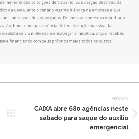
pela melhoria das condições de trabalho. Sua criação decorreu da
dico da CAIXA, ante o cenário vigente à época na empresa e que
as aos interesses dos advogados. Em meio ao contexto conturbado
ização, bem como na iminência de terceirização massiva das
 idealista se viu motivado a encabeçar a iniciativa, a qual recebeu
clusive financiando com seus próprios meios todos os custos
PRÓXIMO
CAIXA abre 680 agências neste
Próximo
sábado para saque do auxílio
post:
emergencial