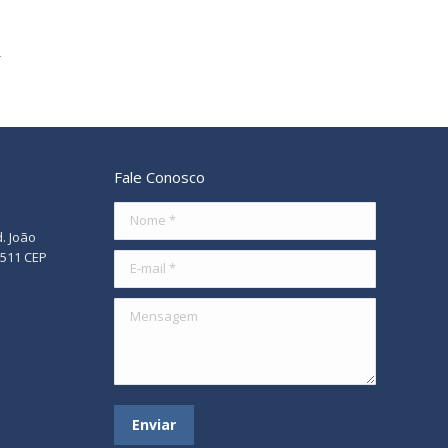
Fale Conosco
Nome *
d. João
/511 CEP
E-mail *
Mensagem
Enviar