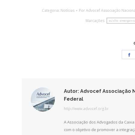
Categoria:
Notícias
Por
Advocef Associação Naciona
Marcações:
auxílio emergenci
S
o
F
Autor:
Advocef Associação N
Federal
http://www.advocef.org.br
A Associação dos Advogados da Caixa 
com o objetivo de promover a integra