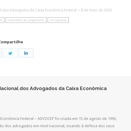
l dos Advogados da Caixa Econômica Federal
8 de maio de 2020
al
calendário de pagamento
cronograma
Compartilhe
hare
Share
Share
n
on
on
acebook
Twitter
LinkedIn
acional dos Advogados da Caixa Econômica
Econômica Federal – ADVOCEF foi criada em 15 de agosto de 1992,
ção dos advogados em nível nacional, visando à defesa dos seus