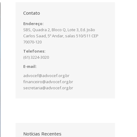
Contato
Endereço:
SBS, Quadra 2, Bloco Q, Lote 3, Ed. João
Carlos Saad, 5º Andar, salas 510/511 CEP
70070-120
Telefones:
(61) 3224-3020
E-mail:
advocef@advocef.org.br
financeiro@advocef.org.br
secretaria@advocef.org.br
Notícias Recentes