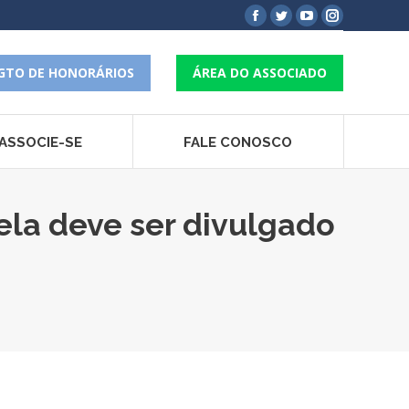
Facebook
Twitter
YouTube
Instagram
page
page
page
page
opens
opens
opens
opens
GTO DE HONORÁRIOS
ÁREA DO ASSOCIADO
in
in
in
in
new
new
new
new
window
window
window
window
ASSOCIE-SE
FALE CONOSCO
ela deve ser divulgado