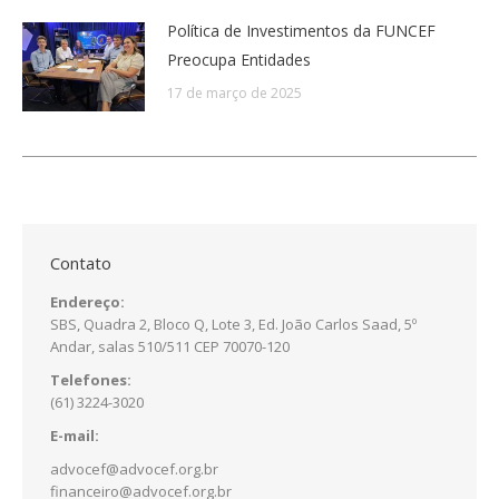
Política de Investimentos da FUNCEF
Preocupa Entidades
17 de março de 2025
Contato
Endereço:
SBS, Quadra 2, Bloco Q, Lote 3, Ed. João Carlos Saad, 5º
Andar, salas 510/511 CEP 70070-120
Telefones:
(61) 3224-3020
E-mail:
advocef@advocef.org.br
financeiro@advocef.org.br