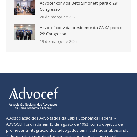
Advocef convida Beto Simonetti para o 29º
Congresso
20 de março de 2025
Advocef convida presidente da CAIXA para o
29º Congresso
19 de março de 2025
A Associação dos Advogados da Caixa Econômica Federal –
ADVOCEF foi criada em 15 de agosto de 1992, com o objetivo de
promover a integração dos advogados em nível nacional, visando
à defesa dos seus direitos e interesses, especialmente pela