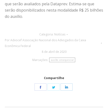
que serão avaliados pela Dataprev. Estima-se que
serão disponibilizados nesta modalidade R$ 25 bilhões
do auxílio.
Categoria:
Notícias
Por
Advocef Associação Nacional dos Advogados da Caixa
Econômica Federal
8 de abril de 2020
Marcações:
auxílio emergencial
Compartilhe
Share
Share
Share
on
on
on
Facebook
Twitter
LinkedIn