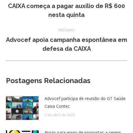
de
CAIXA começa a pagar auxílio de R$ 600
Post
nesta quinta
post:
anterior:
PRÓXIMO
Advocef apoia campanha espontânea em
Próximo
defesa da CAIXA
post:
Postagens Relacionadas
Advocef participa de reunião do GT Saúde
Caixa Contec
2 de abril de 2025
Prazo para envio de propostas a serem