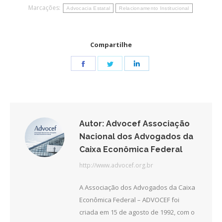
Marcações:
Advocacia Estatal
Relacionamento Institucional
Compartilhe
Share
Share
Share
on
on
on
Facebook
Twitter
LinkedIn
Autor:
Advocef Associação
Nacional dos Advogados da
Caixa Econômica Federal
http://www.advocef.org.br
A Associação dos Advogados da Caixa
Econômica Federal – ADVOCEF foi
criada em 15 de agosto de 1992, com o