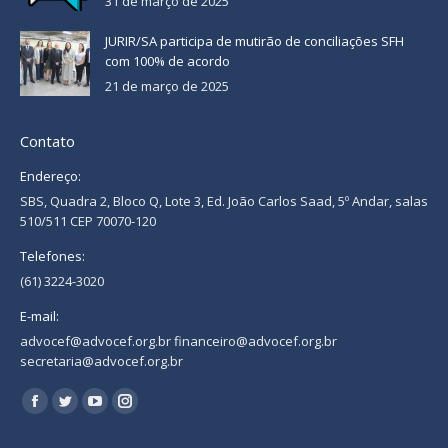
31 de março de 2025
JURIR/SA participa de mutirão de conciliações SFH
com 100% de acordo
21 de março de 2025
Contato
Endereço:
SBS, Quadra 2, Bloco Q, Lote 3, Ed. João Carlos Saad, 5º Andar, salas
510/511 CEP 70070-120
Telefones:
(61) 3224-3020
E-mail:
advocef@advocef.org.br financeiro@advocef.org.br
secretaria@advocef.org.br
Encontre-nos em:
Facebook
Twitter
YouTube
Instagram
page
page
page
page