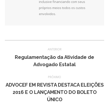
inclusive financiando com seus
próprios meios todos os custos
envolvidos.
Navegação
ANTERIOR
de
Regulamentação da Atividade de
Post
Advogado Estatal
post:
anterior:
PRÓXIMO
ADVOCEF EM REVISTA DESTACA ELEIÇÕES
Próximo
2016 E O LANÇAMENTO DO BOLETO
post:
ÚNICO