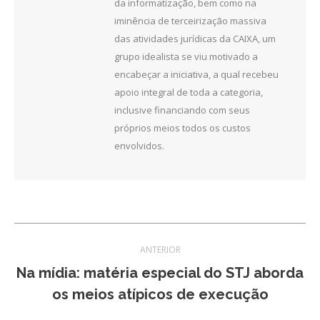
da informatização, bem como na
iminência de terceirização massiva
das atividades jurídicas da CAIXA, um
grupo idealista se viu motivado a
encabeçar a iniciativa, a qual recebeu
apoio integral de toda a categoria,
inclusive financiando com seus
próprios meios todos os custos
envolvidos.
Navegação
ANTERIOR
de
Na mídia: matéria especial do STJ aborda
Post
os meios atípicos de execução
post:
anterior: