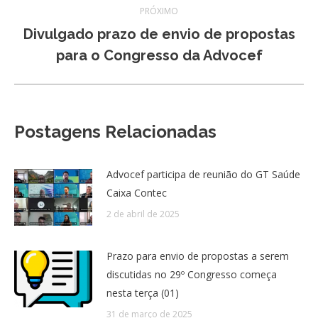
PRÓXIMO
Divulgado prazo de envio de propostas
Próximo
para o Congresso da Advocef
post:
Postagens Relacionadas
Advocef participa de reunião do GT Saúde
Caixa Contec
2 de abril de 2025
Prazo para envio de propostas a serem
discutidas no 29º Congresso começa
nesta terça (01)
31 de março de 2025