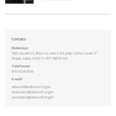
Contato
Endereço:
SBS, Quadra 2, Bloco Q, Lote 3, Ed. João Carlos Saad, 5º
Andar, salas 510/511 CEP 70070-120
Telefones:
(61) 3224-3020
E-mail:
advocef@advocef.org.br
financeiro@advocef.org.br
secretaria@advocef.org.br