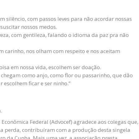
 silêncio, com passos leves para não acordar nossas
ssuscitar nossos medos.
eza, com gentileza, falando o idioma da paz pra não
m carinho, nos olham com respeito e nos aceitam
oisa em nossa vida, escolhem ser doação.
s chegam como anjo, como flor ou passarinho, que dão
 escolhem ficar e ser ninho.”
.
 Econômica Federal (Advocef) agradece aos colegas que,
 perda, contribuíram com a produção desta singela
o da Cunha. Mais uma vez, a associação presta