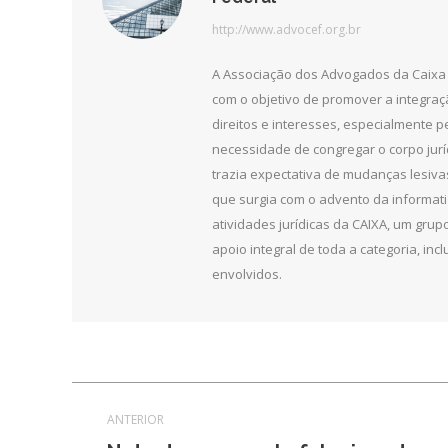
http://www.advocef.org.br
A Associação dos Advogados da Caixa 
com o objetivo de promover a integra
direitos e interesses, especialmente 
necessidade de congregar o corpo jurí
trazia expectativa de mudanças lesiv
que surgia com o advento da informat
atividades jurídicas da CAIXA, um grupo
apoio integral de toda a categoria, in
envolvidos.
Navegação
ANTERIOR
de