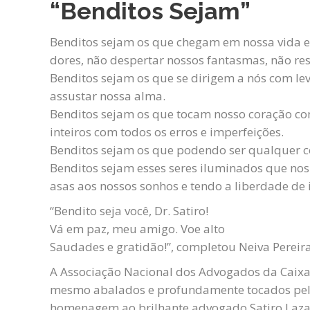
“Benditos Sejam”
Benditos sejam os que chegam em nossa vida em
dores, não despertar nossos fantasmas, não re
Benditos sejam os que se dirigem a nós com lev
assustar nossa alma.
Benditos sejam os que tocam nosso coração co
inteiros com todos os erros e imperfeições.
Benditos sejam os que podendo ser qualquer c
Benditos sejam esses seres iluminados que no
asas aos nossos sonhos e tendo a liberdade de ir
“Bendito seja você, Dr. Satiro!
Vá em paz, meu amigo. Voe alto
Saudades e gratidão!”, completou Neiva Pereira
A Associação Nacional dos Advogados da Caixa
mesmo abalados e profundamente tocados pela
homenagem ao brilhante advogado Satiro Lazar