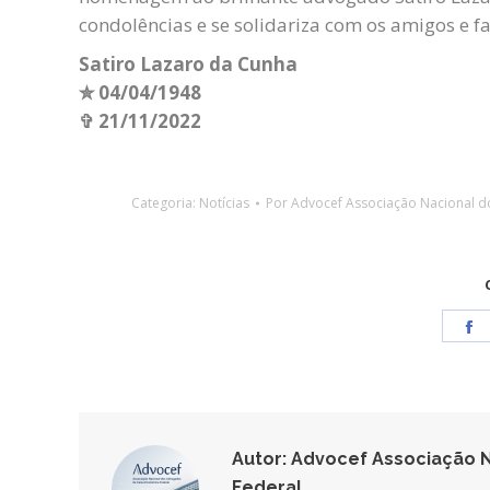
condolências e se solidariza com os amigos e f
Satiro Lazaro da Cunha
✮ 04/04/1948
✞ 21/11/2022
Categoria:
Notícias
Por
Advocef Associação Nacional d
S
o
F
Autor:
Advocef Associação N
Federal