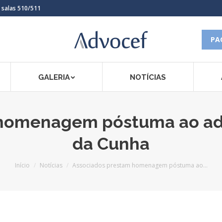
, salas 510/511
PA
GALERIA
NOTÍCIAS
 homenagem póstuma ao adv
da Cunha
Você está aqui:
Início
Notícias
Associados prestam homenagem póstuma ao…