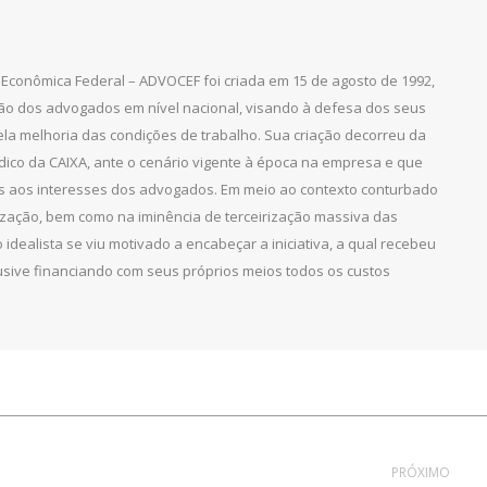
Econômica Federal – ADVOCEF foi criada em 15 de agosto de 1992,
ção dos advogados em nível nacional, visando à defesa dos seus
pela melhoria das condições de trabalho. Sua criação decorreu da
dico da CAIXA, ante o cenário vigente à época na empresa e que
as aos interesses dos advogados. Em meio ao contexto conturbado
ização, bem como na iminência de terceirização massiva das
 idealista se viu motivado a encabeçar a iniciativa, a qual recebeu
clusive financiando com seus próprios meios todos os custos
PRÓXIMO