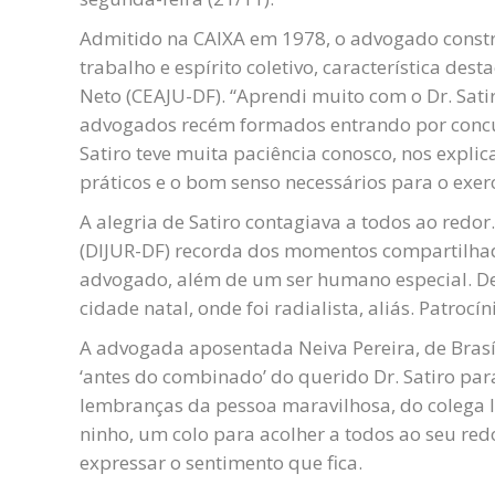
Admitido na CAIXA em 1978, o advogado constr
trabalho e espírito coletivo, característica de
Neto (CEAJU-DF). “Aprendi muito com o Dr. Sa
advogados recém formados entrando por concur
Satiro teve muita paciência conosco, nos expli
práticos e o bom senso necessários para o exerc
A alegria de Satiro contagiava a todos ao redo
(DIJUR-DF) recorda dos momentos compartilhado
advogado, além de um ser humano especial. De 
cidade natal, onde foi radialista, aliás. Patrocí
A advogada aposentada Neiva Pereira, de Brasíl
‘antes do combinado’ do querido Dr. Satiro par
lembranças da pessoa maravilhosa, do colega
ninho, um colo para acolher a todos ao seu red
expressar o sentimento que fica.