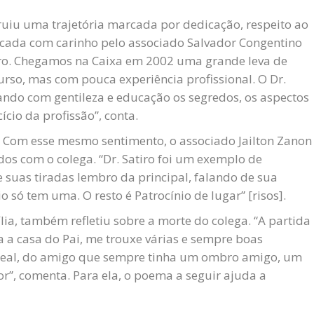
uiu uma trajetória marcada por dedicação, respeito ao
stacada com carinho pelo associado Salvador Congentino
tiro. Chegamos na Caixa em 2002 uma grande leva de
so, mas com pouca experiência profissional. O Dr.
cando com gentileza e educação os segredos, os aspectos
ício da profissão”, conta.
r. Com esse mesmo sentimento, o associado Jailton Zanon
s com o colega. “Dr. Satiro foi um exemplo de
suas tiradas lembro da principal, falando de sua
nio só tem uma. O resto é Patrocínio de lugar” [risos].
ia, também refletiu sobre a morte do colega. “A partida
a a casa do Pai, me trouxe várias e sempre boas
 leal, do amigo que sempre tinha um ombro amigo, um
or”, comenta. Para ela, o poema a seguir ajuda a