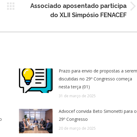
Associado aposentado participa
Próximo
do XLII Simpósio FENACEF
post:
Prazo para envio de propostas a sere
discutidas no 29º Congresso começa
nesta terça (01)
31 de março de 2025
Advocef convida Beto Simonetti para o
o
29º Congresso
20 de março de 2025