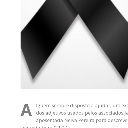
A
lguém sempre disposto a ajudar, um exem
dos adjetivos usados pelos associados J
aposentada Neiva Pereira para descrever
segunda-feira (21/11).