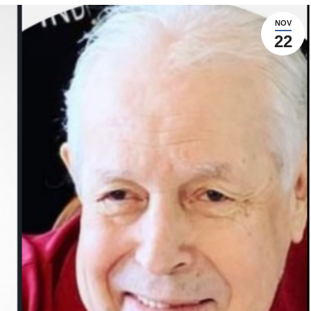
NOV
22