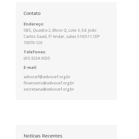
Contato
Endereço:
SBS, Quadra 2, Bloco Q, Lote 3, Ed. João
Carlos Saad, 5º Andar, salas 510/511 CEP
70070-120
Telefones:
(61) 3224-3020
E-mail:
advocef@advocef.org.br
financeiro@advocef.org.br
secretaria@advocef.org.br
Notícias Recentes