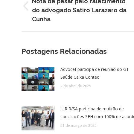
Nota de pesar pelo falecimento
Post
do advogado Satiro Larazaro da
post:
anterior:
Cunha
Postagens Relacionadas
Advocef participa de reunião do GT
Saúde Caixa Contec
2 de abril de 2025
JURIR/SA participa de mutirão de
conciliações SFH com 100% de acord
21 de março de 2025