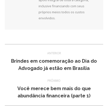
inclusive financiando com seus
próprios meios todos os custos
envolvidos.
Navegação
ANTERIOR
de
Brindes em comemoração ao Dia do
Post
Advogado já estão em Brasília
post:
anterior:
PRÓXIMO
Você merece bem mais do que
Próximo
abundância financeira (parte 1)
post: