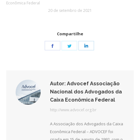
Econômica Federal
20 de setembro de 2021
Compartilhe
Share
Share
Share
on
on
on
Facebook
Twitter
LinkedIn
Autor:
Advocef Associação
Nacional dos Advogados da
Caixa Econômica Federal
http://www.advocef.org.br
A Associação dos Advogados da Caixa
Econômica Federal – ADVOCEF foi
criada em 15 de agosto de 1992, com o