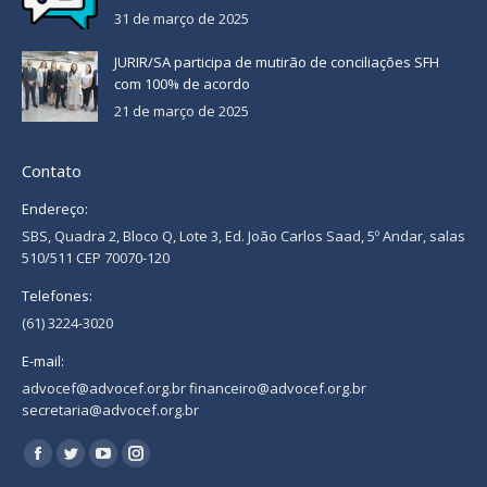
31 de março de 2025
JURIR/SA participa de mutirão de conciliações SFH
com 100% de acordo
21 de março de 2025
Contato
Endereço:
SBS, Quadra 2, Bloco Q, Lote 3, Ed. João Carlos Saad, 5º Andar, salas
510/511 CEP 70070-120
Telefones:
(61) 3224-3020
E-mail:
advocef@advocef.org.br financeiro@advocef.org.br
secretaria@advocef.org.br
Encontre-nos em:
Facebook
Twitter
YouTube
Instagram