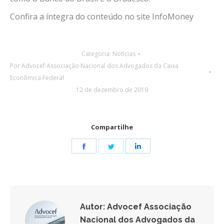
Confira a íntegra do conteúdo no site InfoMoney
Categoria:
Notícias
Por
Advocef Associação Nacional dos Advogados da Caixa
Econômica Federal
12 de dezembro de 2019
Compartilhe
Share
Share
Share
on
on
on
Facebook
Twitter
LinkedIn
Autor:
Advocef Associação
Nacional dos Advogados da