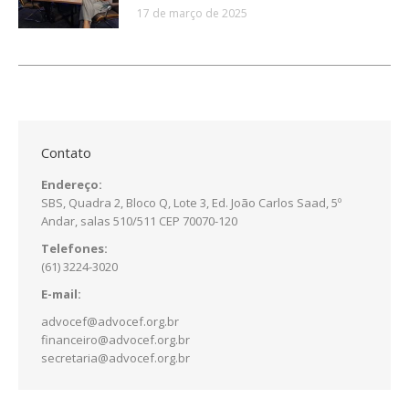
17 de março de 2025
Contato
Endereço:
SBS, Quadra 2, Bloco Q, Lote 3, Ed. João Carlos Saad, 5º
Andar, salas 510/511 CEP 70070-120
Telefones:
(61) 3224-3020
E-mail:
advocef@advocef.org.br
financeiro@advocef.org.br
secretaria@advocef.org.br