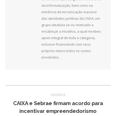
da informatização, bem como na
iminência de terceirização massiva
das atividades jurídicas da CAIXA, um
grupo idealista se viu motivado a
encabeçar a iniciativa, a qual recebeu
apoio integral de toda a categoria,
inclusive financiando com seus
próprios meios todos os custos
envolvidos.
Navegação
ANTERIOR
de
CAIXA e Sebrae firmam acordo para
Post
incentivar empreendedorismo
post:
anterior: