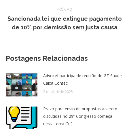
PRÓXIMO
Sancionada lei que extingue pagamento
Próximo
de 10% por demissão sem justa causa
post:
Postagens Relacionadas
Advocef participa de reunião do GT Saúde
Caixa Contec
2 de abril de 2025
Prazo para envio de propostas a serem
discutidas no 29º Congresso começa
nesta terça (01)