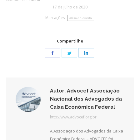
17 de julho de 2020
Marcações:
além do direito
Compartilhe
Share
Share
Share
on
on
on
Facebook
Twitter
LinkedIn
Autor:
Advocef Associação
Nacional dos Advogados da
Caixa Econômica Federal
http://www.advocef.org.br
A Associação dos Advogados da Caixa
Econômica Federal – ADVOCEF foi