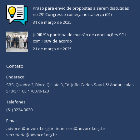
Prazo para envio de propostas a serem discutidas
no 29º Congresso começa nesta terça (01)
31 de março de 2025
JURIR/SA participa de mutirão de conciliações SFH
com 100% de acordo
21 de março de 2025
Contato
Endereço:
SBS, Quadra 2, Bloco Q, Lote 3, Ed. João Carlos Saad, 5º Andar, salas
510/511 CEP 70070-120
Telefones:
(61) 3224-3020
E-mail:
advocef@advocef.org.br financeiro@advocef.org.br
secretaria@advocef.org.br