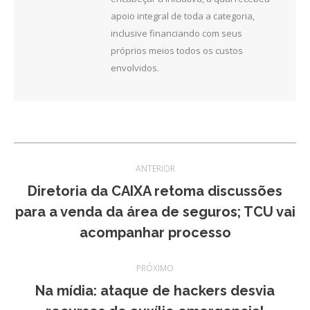
apoio integral de toda a categoria,
inclusive financiando com seus
próprios meios todos os custos
envolvidos.
Navegação
ANTERIOR
de
Diretoria da CAIXA retoma discussões
Post
para a venda da área de seguros; TCU vai
post:
anterior:
acompanhar processo
PRÓXIMO
Na mídia: ataque de hackers desvia
Próximo