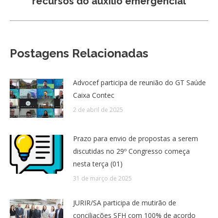
recursos do auxílio emergencial
post:
Postagens Relacionadas
Advocef participa de reunião do GT Saúde
Caixa Contec
2 de abril de 2025
Prazo para envio de propostas a serem
discutidas no 29º Congresso começa
nesta terça (01)
31 de março de 2025
JURIR/SA participa de mutirão de
conciliações SFH com 100% de acordo