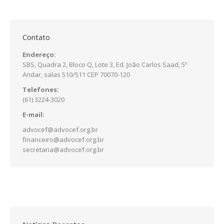
Contato
Endereço:
SBS, Quadra 2, Bloco Q, Lote 3, Ed. João Carlos Saad, 5º
Andar, salas 510/511 CEP 70070-120
Telefones:
(61) 3224-3020
E-mail:
advocef@advocef.org.br
financeiro@advocef.org.br
secretaria@advocef.org.br