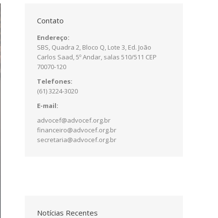
Contato
Endereço:
SBS, Quadra 2, Bloco Q, Lote 3, Ed. João
Carlos Saad, 5º Andar, salas 510/511 CEP
70070-120
Telefones:
(61) 3224-3020
E-mail:
advocef@advocef.org.br
financeiro@advocef.org.br
secretaria@advocef.org.br
Notícias Recentes