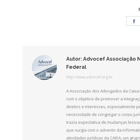
S
o
F
Autor:
Advocef Associação N
Federal
http://www.advocef.org.br
A Associação dos Advogados da Caixa 
com o objetivo de promover a integra
direitos e interesses, especialmente 
necessidade de congregar o corpo jurí
trazia expectativa de mudanças lesiv
que surgia com o advento da informat
atividades jurídicas da CAIXA, um grupo