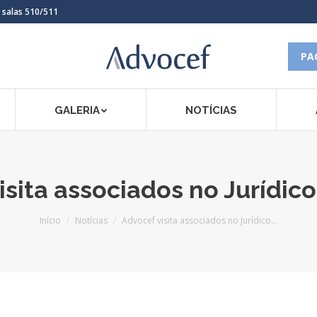
, salas 510/511
PA
GALERIA
NOTÍCIAS
isita associados no Jurídico
Você está aqui:
Início
Notícias
Advocef visita associados no Jurídico…