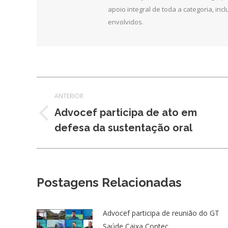
apoio integral de toda a categoria, in
envolvidos.
Navegação
ANTERIOR
de
Advocef participa de ato em
Post
defesa da sustentação oral
post:
anterior:
Postagens Relacionadas
Advocef participa de reunião do GT
Saúde Caixa Contec