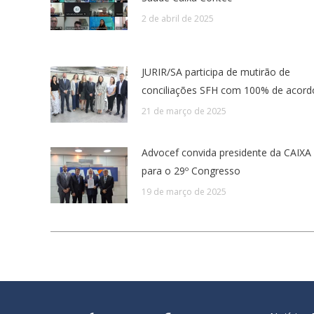
2 de abril de 2025
JURIR/SA participa de mutirão de
conciliações SFH com 100% de acord
21 de março de 2025
Advocef convida presidente da CAIXA
para o 29º Congresso
19 de março de 2025