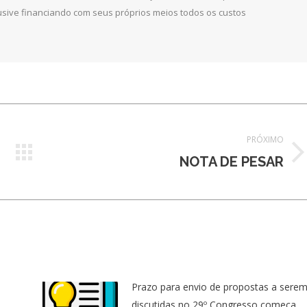
clusive financiando com seus próprios meios todos os custos
PRÓXIMO
Próximo
NOTA DE PESAR
post:
Prazo para envio de propostas a sere
discutidas no 29º Congresso começa