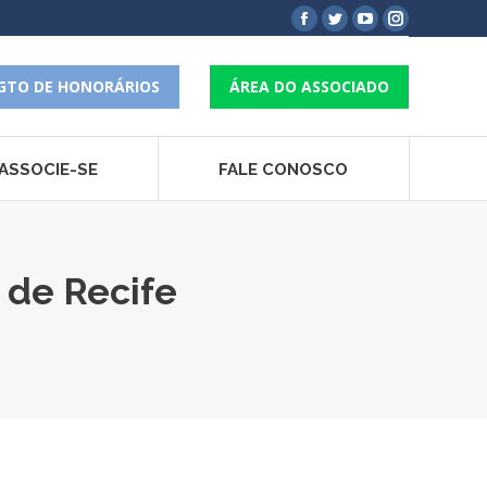
Facebook
Twitter
YouTube
Instagram
page
page
page
page
opens
opens
opens
opens
GTO DE HONORÁRIOS
ÁREA DO ASSOCIADO
in
in
in
in
new
new
new
new
window
window
window
window
ASSOCIE-SE
FALE CONOSCO
 de Recife