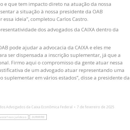
o e que tem impacto direto na atuação da nossa
esentar a situação à nossa presidente da OAB
ssa ideia”, completou Carlos Castro.
epresentatividade dos advogados da CAIXA dentro da
 OAB pode ajudar a advocacia da CAIXA e eles me
ra ser dispensada a inscrição suplementar, já que a
onal. Firmo aqui o compromisso da gente atuar nessa
justificativa de um advogado atuar representando uma
ão suplementar em vários estados”, disse a presidente da
dos Advogados da Caixa Econômica Federal
7 de fevereiro de 2025
vocef nos jurídicos
JURIRRE