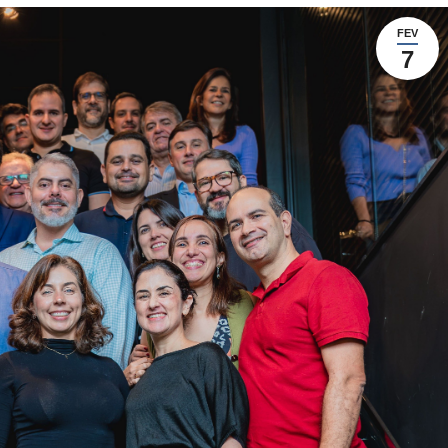
FEV
7