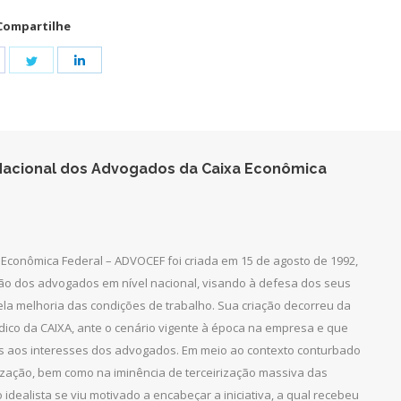
Compartilhe
hare
Share
Share
n
on
on
acebook
Twitter
LinkedIn
acional dos Advogados da Caixa Econômica
Econômica Federal – ADVOCEF foi criada em 15 de agosto de 1992,
ção dos advogados em nível nacional, visando à defesa dos seus
pela melhoria das condições de trabalho. Sua criação decorreu da
dico da CAIXA, ante o cenário vigente à época na empresa e que
as aos interesses dos advogados. Em meio ao contexto conturbado
ização, bem como na iminência de terceirização massiva das
 idealista se viu motivado a encabeçar a iniciativa, a qual recebeu