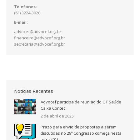
Telefones:
(61) 3224-3020
E-mail:
advocef@advocef.org.br
financeiro@advocef.org.br
secretaria@advocef.org.br
Notícias Recentes
Advocef participa de reunião do GT Saúde
Caixa Contec
2 de abril de 2025
Prazo para envio de propostas a serem
discutidas no 29º Congresso começa nesta
terça (01)