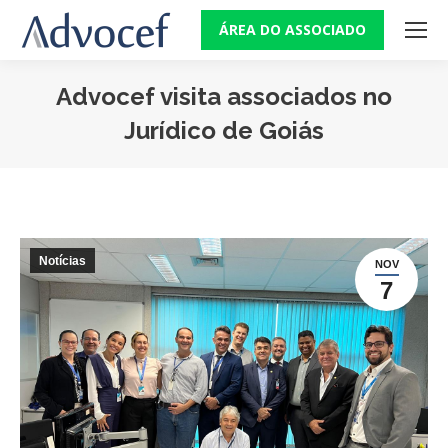
ÁREA DO ASSOCIADO
Advocef visita associados no
Jurídico de Goiás
Você está aqui:
Notícias
NOV
7