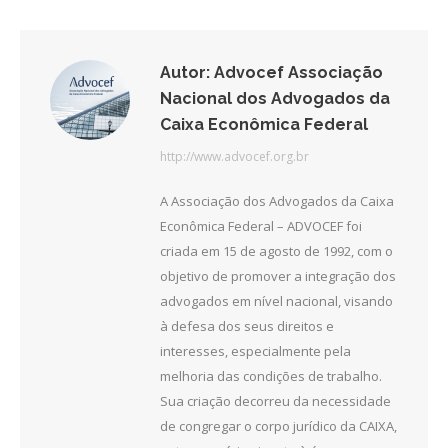
Facebook
Twitter
LinkedIn
Autor:
Advocef Associação
Nacional dos Advogados da
Caixa Econômica Federal
http://www.advocef.org.br
A Associação dos Advogados da Caixa
Econômica Federal – ADVOCEF foi
criada em 15 de agosto de 1992, com o
objetivo de promover a integração dos
advogados em nível nacional, visando
à defesa dos seus direitos e
interesses, especialmente pela
melhoria das condições de trabalho.
Sua criação decorreu da necessidade
de congregar o corpo jurídico da CAIXA,