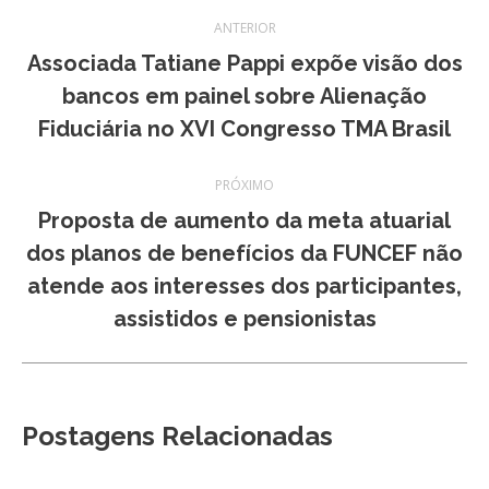
Navegação
ANTERIOR
de
Associada Tatiane Pappi expõe visão dos
Post
bancos em painel sobre Alienação
post:
anterior:
Fiduciária no XVI Congresso TMA Brasil
PRÓXIMO
Proposta de aumento da meta atuarial
dos planos de benefícios da FUNCEF não
Próximo
atende aos interesses dos participantes,
post:
assistidos e pensionistas
Postagens Relacionadas