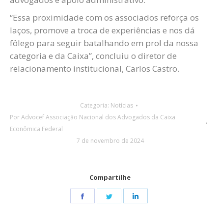
“Essa proximidade com os associados reforça os
laços, promove a troca de experiências e nos dá
fôlego para seguir batalhando em prol da nossa
categoria e da Caixa”, concluiu o diretor de
relacionamento institucional, Carlos Castro.
Categoria:
Notícias
Por
Advocef Associação Nacional dos Advogados da Caixa
Econômica Federal
7 de novembro de 2024
Compartilhe
Share
Share
Share
on
on
on