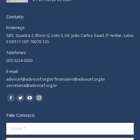
Contato
Endereço:
SBS, Quadra 2, Bloco Q, Lote 3, Ed. João Carlos Saad, 5º Andar, salas
510/511 CEP 70070-120
Telefones:
(61) 3224-3020
E-mail:
advocef@advocef.org.br financeiro@advocef.org.br
secretaria@advocef.org.br
Encontre-nos em:
Facebook
Twitter
YouTube
Instagram
page
page
page
page
Fale Conosco
opens
opens
opens
opens
in
in
in
in
Nome *
new
new
new
new