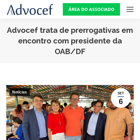
ÁREA DO ASSOCIADO
Advocef trata de prerrogativas em
encontro com presidente da
OAB/DF
Você está aqui:
Notícias
SET
6