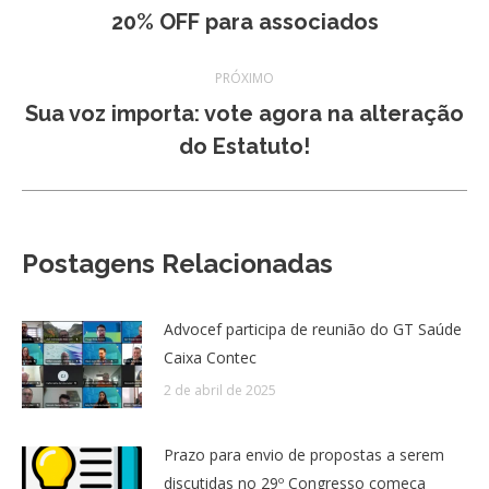
Post
20% OFF para associados
post:
anterior:
PRÓXIMO
Sua voz importa: vote agora na alteração
Próximo
do Estatuto!
post:
Postagens Relacionadas
Advocef participa de reunião do GT Saúde
Caixa Contec
2 de abril de 2025
Prazo para envio de propostas a serem
discutidas no 29º Congresso começa