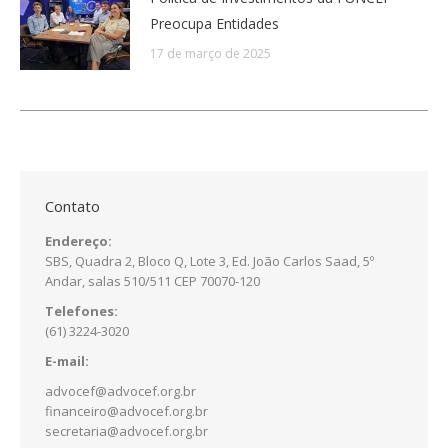
Preocupa Entidades
17 de março de 2025
Contato
Endereço:
SBS, Quadra 2, Bloco Q, Lote 3, Ed. João Carlos Saad, 5º
Andar, salas 510/511 CEP 70070-120
Telefones:
(61) 3224-3020
E-mail:
advocef@advocef.org.br
financeiro@advocef.org.br
secretaria@advocef.org.br