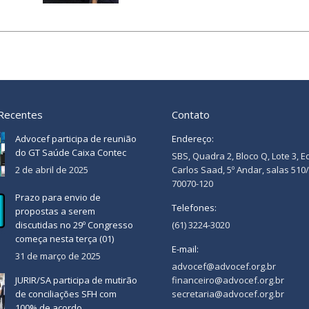
 Recentes
Contato
Advocef participa de reunião
Endereço:
do GT Saúde Caixa Contec
SBS, Quadra 2, Bloco Q, Lote 3, E
2 de abril de 2025
Carlos Saad, 5º Andar, salas 510
70070-120
Prazo para envio de
Telefones:
propostas a serem
discutidas no 29º Congresso
(61) 3224-3020
começa nesta terça (01)
E-mail:
31 de março de 2025
advocef@advocef.org.br
JURIR/SA participa de mutirão
financeiro@advocef.org.br
de conciliações SFH com
secretaria@advocef.org.br
100% de acordo