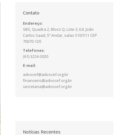
Contato
Endereço:
SBS, Quadra 2, Bloco Q, Lote 3, Ed. João
Carlos Saad, 5º Andar, salas 510/511 CEP
70070-120
Telefones:
(61) 3224-3020
E-mail:
advocef@advocef.org.br
financeiro@advocef.org.br
secretaria@advocef.org.br
Notícias Recentes