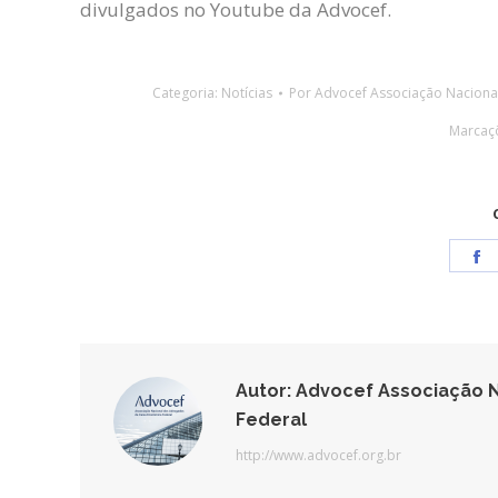
divulgados no Youtube da Advocef.
Categoria:
Notícias
Por
Advocef Associação Naciona
Marcaç
S
o
F
Autor:
Advocef Associação N
Federal
http://www.advocef.org.br