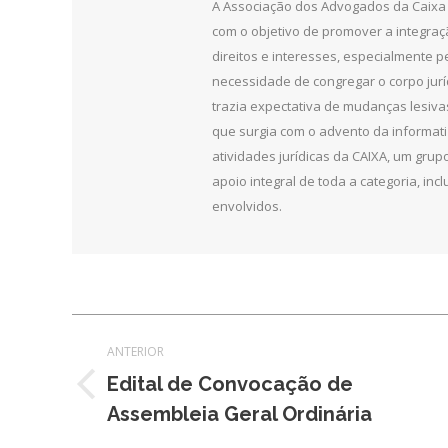
A Associação dos Advogados da Caixa 
com o objetivo de promover a integra
direitos e interesses, especialmente 
necessidade de congregar o corpo jurí
trazia expectativa de mudanças lesiv
que surgia com o advento da informat
atividades jurídicas da CAIXA, um grupo
apoio integral de toda a categoria, in
envolvidos.
Navegação
ANTERIOR
de
Edital de Convocação de
Post
Assembleia Geral Ordinária
post:
anterior: