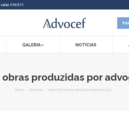
, salas 510/511
PA
GALERIA
NOTÍCIAS
a obras produzidas por adv
Você está aqui:
Início
Notícias
Advocef sorteia obras produzidas por…