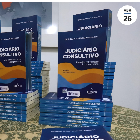
ABR
26