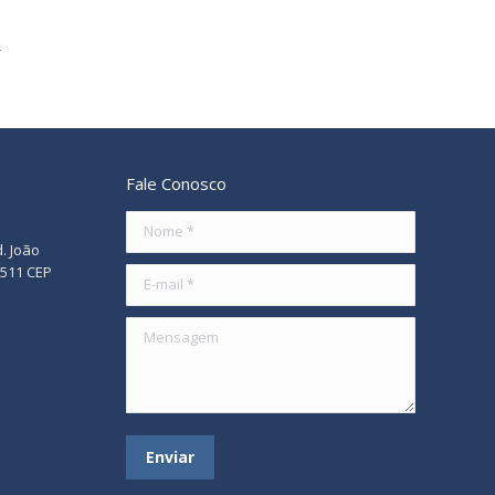
Fale Conosco
Nome *
d. João
/511 CEP
E-mail *
Mensagem
Enviar