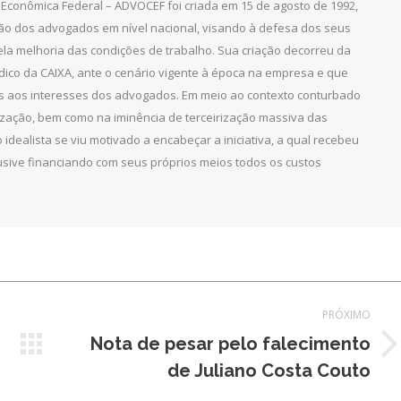
Econômica Federal – ADVOCEF foi criada em 15 de agosto de 1992,
ção dos advogados em nível nacional, visando à defesa dos seus
pela melhoria das condições de trabalho. Sua criação decorreu da
dico da CAIXA, ante o cenário vigente à época na empresa e que
as aos interesses dos advogados. Em meio ao contexto conturbado
ização, bem como na iminência de terceirização massiva das
 idealista se viu motivado a encabeçar a iniciativa, a qual recebeu
clusive financiando com seus próprios meios todos os custos
PRÓXIMO
Nota de pesar pelo falecimento
Próximo
de Juliano Costa Couto
post: