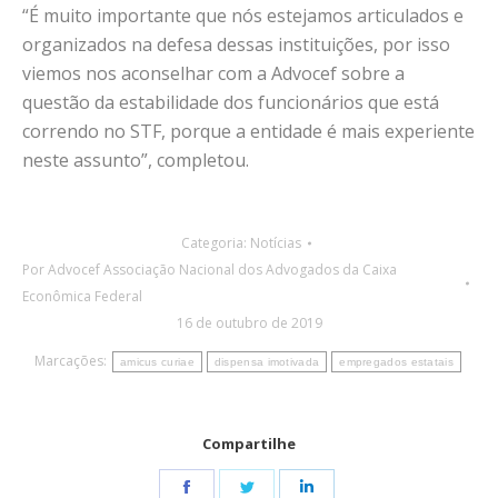
“É muito importante que nós estejamos articulados e
organizados na defesa dessas instituições, por isso
viemos nos aconselhar com a Advocef sobre a
questão da estabilidade dos funcionários que está
correndo no STF, porque a entidade é mais experiente
neste assunto”, completou.
Categoria:
Notícias
Por
Advocef Associação Nacional dos Advogados da Caixa
Econômica Federal
16 de outubro de 2019
Marcações:
amicus curiae
dispensa imotivada
empregados estatais
Compartilhe
Share
Share
Share