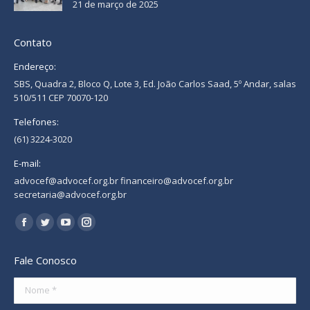
21 de março de 2025
Contato
Endereço:
SBS, Quadra 2, Bloco Q, Lote 3, Ed. João Carlos Saad, 5º Andar, salas
510/511 CEP 70070-120
Telefones:
(61) 3224-3020
E-mail:
advocef@advocef.org.br financeiro@advocef.org.br
secretaria@advocef.org.br
Encontre-nos em:
Facebook
Twitter
YouTube
Instagram
page
page
page
page
Fale Conosco
opens
opens
opens
opens
in
in
in
in
Nome *
new
new
new
new