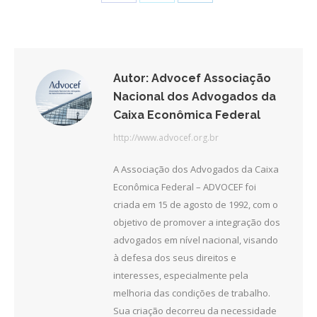
on
on
on
Facebook
Twitter
LinkedIn
Autor:
Advocef Associação
Nacional dos Advogados da
Caixa Econômica Federal
http://www.advocef.org.br
A Associação dos Advogados da Caixa
Econômica Federal – ADVOCEF foi
criada em 15 de agosto de 1992, com o
objetivo de promover a integração dos
advogados em nível nacional, visando
à defesa dos seus direitos e
interesses, especialmente pela
melhoria das condições de trabalho.
Sua criação decorreu da necessidade