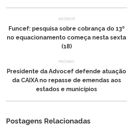
Navegação
ANTERIOR
de
Funcef: pesquisa sobre cobrança do 13º
Post
no equacionamento começa nesta sexta
post:
anterior:
(18)
PRÓXIMO
Presidente da Advocef defende atuação
Próximo
da CAIXA no repasse de emendas aos
post:
estados e municípios
Postagens Relacionadas