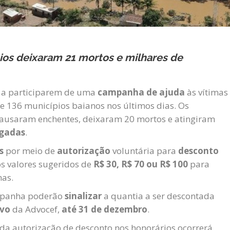
ios deixaram 21 mortos e milhares de
s
a participarem de uma
campanha de ajuda
às vítimas
e 136 municípios baianos nos últimos dias. Os
causaram enchentes, deixaram 20 mortos e atingiram
igadas
.
os
por meio de
autorização
voluntária para
desconto
os valores sugeridos de
R$ 30, R$ 70 ou R$ 100
para
mas.
ampanha poderão
sinalizar
a quantia a ser descontada
ivo
da Advocef,
até 31 de dezembro
.
da autorização de desconto nos honorários ocorrerá