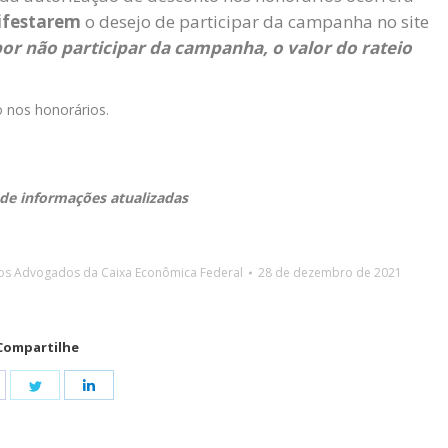
ifestarem
o desejo de participar da campanha no site
or não participar da campanha, o valor do rateio
 nos honorários.
 de informações atualizadas
os Advogados da Caixa Econômica Federal
28 de dezembro de 2021
Compartilhe
hare
Share
Share
n
on
on
acebook
Twitter
LinkedIn