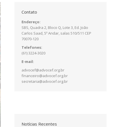
Contato
Endereço:
SBS, Quadra 2, Bloco Q, Lote 3, Ed. João
Carlos Saad, 5º Andar, salas 510/511 CEP
70070-120
Telefones:
(61) 3224-3020
E-mail:
advocef@advocef.org.br
financeiro@advocef.org.br
secretaria@advocef.org.br
Notícias Recentes