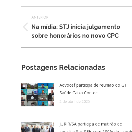
Navegação
ANTERIOR
de
Na mídia: STJ inicia julgamento
Post
sobre honorários no novo CPC
post:
anterior:
Postagens Relacionadas
Advocef participa de reunião do GT
Saúde Caixa Contec
2 de abril de 2025
JURIR/SA participa de mutirão de
conciliações SFH com 100% de acord