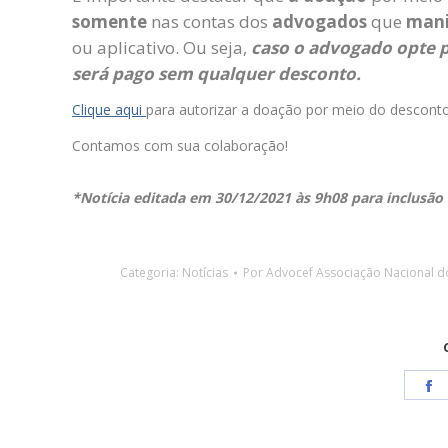
somente
nas contas dos
advogados
que
man
ou aplicativo. Ou seja,
caso o advogado opte p
será pago sem qualquer desconto.
Clique aqui
para autorizar a doação por meio do desconto
Contamos com sua colaboração!
*Notícia editada em 30/12/2021 às 9h08 para inclusão
Categoria:
Notícias
Por
Advocef Associação Nacional d
S
o
F