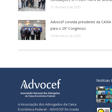
21 de março de 2025
Advocef convida presidente da CAIXA
para o 29º Congresso
19 de março de 2025
Notícias
A Associação dos Advogados da Caixa
Econômica Federal – ADVOCEF foi criada