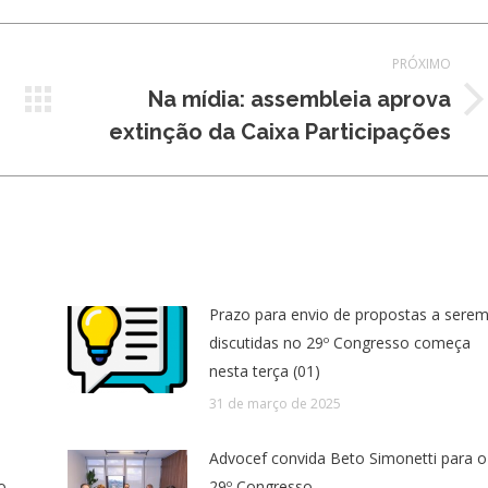
PRÓXIMO
Na mídia: assembleia aprova
Próximo
extinção da Caixa Participações
post:
Prazo para envio de propostas a sere
discutidas no 29º Congresso começa
nesta terça (01)
31 de março de 2025
Advocef convida Beto Simonetti para o
o
29º Congresso