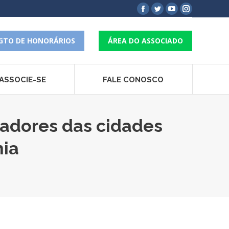
Facebook
Twitter
YouTube
Instagram
page
page
page
page
opens
opens
opens
opens
GTO DE HONORÁRIOS
ÁREA DO ASSOCIADO
in
in
in
in
new
new
new
new
window
window
window
window
ASSOCIE-SE
FALE CONOSCO
adores das cidades
hia