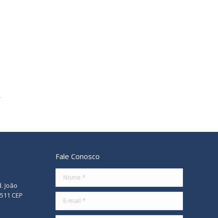
Fale Conosco
Nome *
d. João
/511 CEP
E-mail *