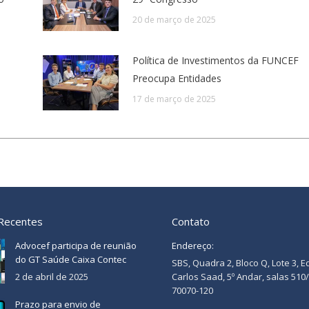
20 de março de 2025
Política de Investimentos da FUNCEF
Preocupa Entidades
17 de março de 2025
 Recentes
Contato
Advocef participa de reunião
Endereço:
do GT Saúde Caixa Contec
SBS, Quadra 2, Bloco Q, Lote 3, E
2 de abril de 2025
Carlos Saad, 5º Andar, salas 510
70070-120
Prazo para envio de