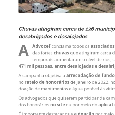
Chuvas atingiram cerca de 136 municíp
desabrigados e desalojados
A
Advocef
conclama todos os
associado
das fortes
chuvas
que atingiram cerca d
temporais aumentaram o nível de rios, 
471 mil pessoas, entre desalojadas e desabr
A campanha objetiva a
arrecadação de fund
no
rateio de honorários
de janeiro de 2022, n
doação de mantimentos e água potável às víti
Os advogados que quiserem participar da c
dos honorários
no site
ou por meio do
aplicat
É importante destacar que
a doação
por meio 