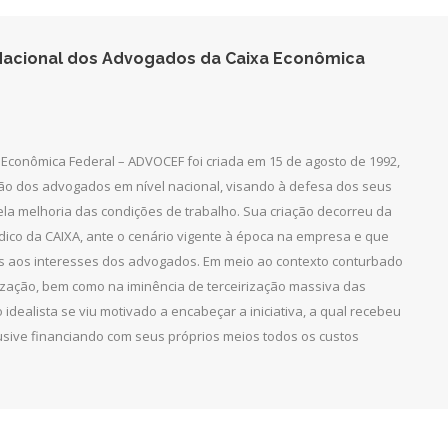
acional dos Advogados da Caixa Econômica
Econômica Federal – ADVOCEF foi criada em 15 de agosto de 1992,
ção dos advogados em nível nacional, visando à defesa dos seus
pela melhoria das condições de trabalho. Sua criação decorreu da
dico da CAIXA, ante o cenário vigente à época na empresa e que
as aos interesses dos advogados. Em meio ao contexto conturbado
ização, bem como na iminência de terceirização massiva das
 idealista se viu motivado a encabeçar a iniciativa, a qual recebeu
clusive financiando com seus próprios meios todos os custos