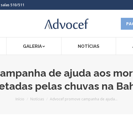
, salas 510/511
PA
GALERIA
NOTÍCIAS
ampanha de ajuda aos mor
etadas pelas chuvas na Ba
Você está aqui:
Início
Notícias
Advocef promove campanha de ajuda…