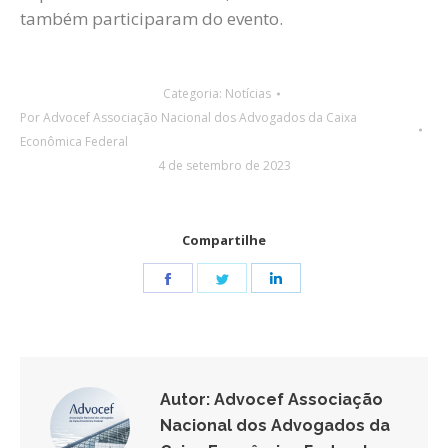
também participaram do evento.
Categoria:
Notícias
Por
Advocef Associação Nacional dos Advogados da Caixa
Econômica Federal
4 de setembro de 2023
Compartilhe
Share
Share
Share
on
on
on
Facebook
Twitter
LinkedIn
Autor:
Advocef Associação
Nacional dos Advogados da