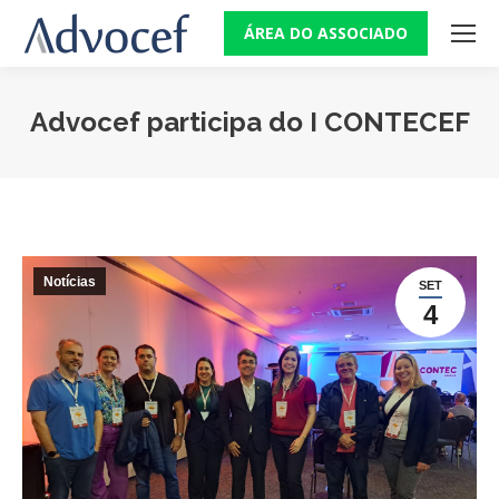
ÁREA DO ASSOCIADO
Advocef participa do I CONTECEF
Você está aqui:
Notícias
SET
4