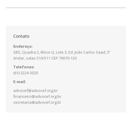
Contato
Endereço:
SBS, Quadra 2, Bloco Q, Lote 3, Ed. João Carlos Saad, 5º
Andar, salas 510/511 CEP 70070-120
Telefones:
(61) 3224-3020
E-mail:
advocef@advocef.org.br
financeiro@advocef.org.br
secretaria@advocef.org.br